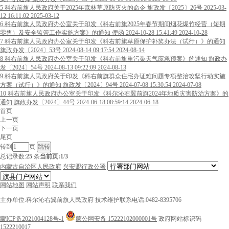
5
科右前旗人民政府关于2025年森林草原防灭火的命令
旗政发〔2025〕26号
2025-03-
12 16:11:02
2025-03-12
6
科右前旗人民政府办公室关于印发《科右前旗2025年春节期间烟花爆竹经营（短期
零售）及安全监管工作实施方案》的通知
便函
2024-10-28 15:41:49
2024-10-28
7
科右前旗人民政府办公室关于印发《科右前旗草原保护补奖办法（试行）》的通知
旗政办发〔2024〕53号
2024-08-14 09:17:54
2024-08-14
8
科右前旗人民政府办公室关于印发《科右前旗重污染天气应急预案》的通知
旗政办
发〔2024〕54号
2024-08-13 09:22:09
2024-08-13
9
科右前旗人民政府关于印发《科右前旗群众住宅办证难问题专项整治攻坚行动实施
方案（试行）》的通知
旗政发〔2024〕94号
2024-07-08 15:30:54
2024-07-08
10
科右前旗人民政府办公室关于印发《科尔沁右翼前旗2024年地质灾害防治方案》的
通知
旗政办发〔2024〕44号
2024-06-18 08:59:14
2024-06-18
首页
上一页
下一页
尾页
转到
页
总记录数:
25
条
当前页:
1
/
3
内蒙古自治区人民政府
兴安盟行政公署
网站地图
网站声明
联系我们
主办单位:科尔沁右翼前旗人民政府
技术维护联系电话:0482-8395706
蒙ICP备2021004128号-1
蒙公网安备 15222102000001号
政府网站标识码
1522210017