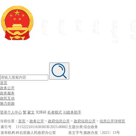
首页
政务公开
政务服务
政民互动
魅力前旗
登录个人中心
繁
蒙文
无障碍
长者模式
AI政务助手
当前位置：
首页
>
政务公开
>
政府信息公开
>
政府信息公开
>
信息公开详情页
索引号
11152221011636581R/2025-00002
主题分类
综合政务
发布机构
科右前旗人民政府办公室
发文字号
旗政办发〔2025〕13号