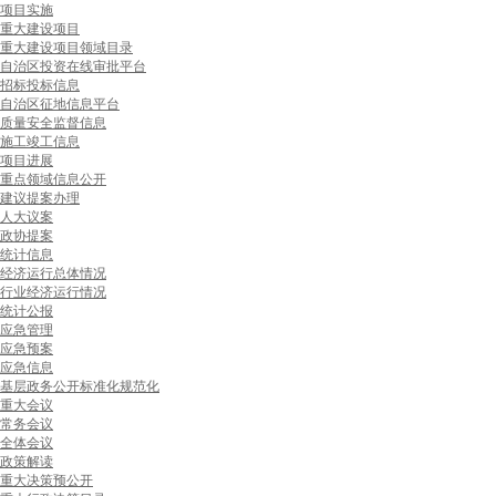
项目实施
重大建设项目
重大建设项目领域目录
自治区投资在线审批平台
招标投标信息
自治区征地信息平台
质量安全监督信息
施工竣工信息
项目进展
重点领域信息公开
建议提案办理
人大议案
政协提案
统计信息
经济运行总体情况
行业经济运行情况
统计公报
应急管理
应急预案
应急信息
基层政务公开标准化规范化
重大会议
常务会议
全体会议
政策解读
重大决策预公开