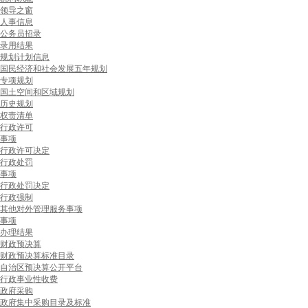
领导之窗
人事信息
公务员招录
录用结果
规划计划信息
国民经济和社会发展五年规划
专项规划
国土空间和区域规划
历史规划
权责清单
行政许可
事项
行政许可决定
行政处罚
事项
行政处罚决定
行政强制
其他对外管理服务事项
事项
办理结果
财政预决算
财政预决算标准目录
自治区预决算公开平台
行政事业性收费
政府采购
政府集中采购目录及标准