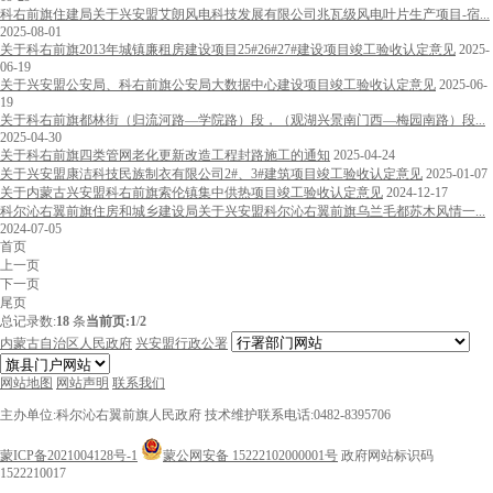
科右前旗住建局关于兴安盟艾朗风电科技发展有限公司兆瓦级风电叶片生产项目-宿...
2025-08-01
关于科右前旗2013年城镇廉租房建设项目25#26#27#建设项目竣工验收认定意见
2025-
06-19
关于兴安盟公安局、科右前旗公安局大数据中心建设项目竣工验收认定意见
2025-06-
19
关于科右前旗都林街（归流河路—学院路）段，（观湖兴景南门西—梅园南路）段...
2025-04-30
关于科右前旗四类管网老化更新改造工程封路施工的通知
2025-04-24
关于兴安盟康洁科技民族制衣有限公司2#、3#建筑项目竣工验收认定意见
2025-01-07
关于内蒙古兴安盟科右前旗索伦镇集中供热项目竣工验收认定意见
2024-12-17
科尔沁右翼前旗住房和城乡建设局关于兴安盟科尔沁右翼前旗乌兰毛都苏木风情一...
2024-07-05
首页
上一页
下一页
尾页
总记录数:
18
条
当前页:
1
/
2
内蒙古自治区人民政府
兴安盟行政公署
网站地图
网站声明
联系我们
主办单位:科尔沁右翼前旗人民政府
技术维护联系电话:0482-8395706
蒙ICP备2021004128号-1
蒙公网安备 15222102000001号
政府网站标识码
1522210017