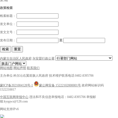
第5期
政策检索
检索标题：
发文单位：
发文文号：
发布日期：
至
检索
重置
内蒙古自治区人民政府
兴安盟行政公署
网站地图
网站声明
联系我们
主办单位:科尔沁右翼前旗人民政府
技术维护联系电话:0482-8395706
蒙ICP备2021004128号-1
蒙公网安备 15222102000001号
政府网站标识码
1522210017
中国互联网举报中心
违法和不良信息举报电话：0482-8395706
举报邮
箱:kyqqwz@126.com
网站支持IPv6