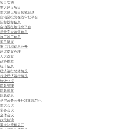
项目实施
重大建设项目
重大建设项目领域目录
自治区投资在线审批平台
招标投标信息
自治区征地信息平台
质量安全监督信息
施工竣工信息
项目进展
重点领域信息公开
建议提案办理
人大议案
政协提案
统计信息
经济运行总体情况
行业经济运行情况
统计公报
应急管理
应急预案
应急信息
基层政务公开标准化规范化
重大会议
常务会议
全体会议
政策解读
重大决策预公开