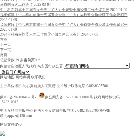
草原防灭火工作会议
2025-03-04
中共科右前旗十五届五次全委（扩大）会议暨全旗经济工作会议召开
2025-01-09
视频解读｜中共科右前旗十五届五次全委（扩大）会议暨全旗经济工作会议召开
2025-01-09
音频解读｜中共科右前旗十五届五次全委（扩大）会议暨全旗经济工作会议召开
2025-01-09
2024年科右前旗委人才工作领导小组全体会议召开
2024-07-05
首页
上一页
下一页
尾页
总记录数:
29
条
当前页:
1
/
3
内蒙古自治区人民政府
兴安盟行政公署
网站地图
网站声明
联系我们
主办单位:科尔沁右翼前旗人民政府
技术维护联系电话:0482-8395706
蒙ICP备2021004128号-1
蒙公网安备 15222102000001号
政府网站标识码
1522210017
中国互联网举报中心
违法和不良信息举报电话：0482-8395706
举报邮
箱:kyqqwz@126.com
网站支持IPv6