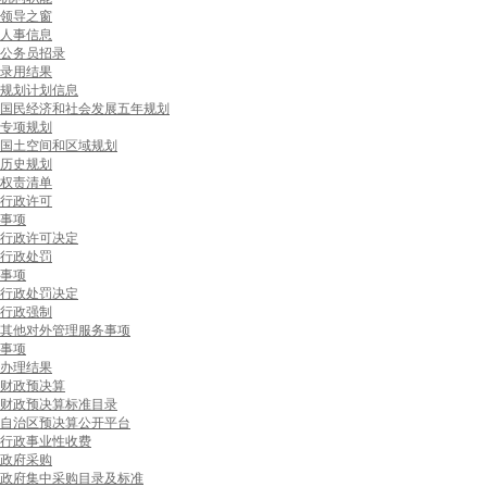
领导之窗
人事信息
公务员招录
录用结果
规划计划信息
国民经济和社会发展五年规划
专项规划
国土空间和区域规划
历史规划
权责清单
行政许可
事项
行政许可决定
行政处罚
事项
行政处罚决定
行政强制
其他对外管理服务事项
事项
办理结果
财政预决算
财政预决算标准目录
自治区预决算公开平台
行政事业性收费
政府采购
政府集中采购目录及标准