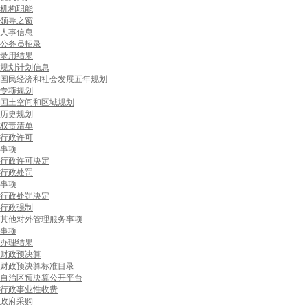
机构职能
领导之窗
人事信息
公务员招录
录用结果
规划计划信息
国民经济和社会发展五年规划
专项规划
国土空间和区域规划
历史规划
权责清单
行政许可
事项
行政许可决定
行政处罚
事项
行政处罚决定
行政强制
其他对外管理服务事项
事项
办理结果
财政预决算
财政预决算标准目录
自治区预决算公开平台
行政事业性收费
政府采购