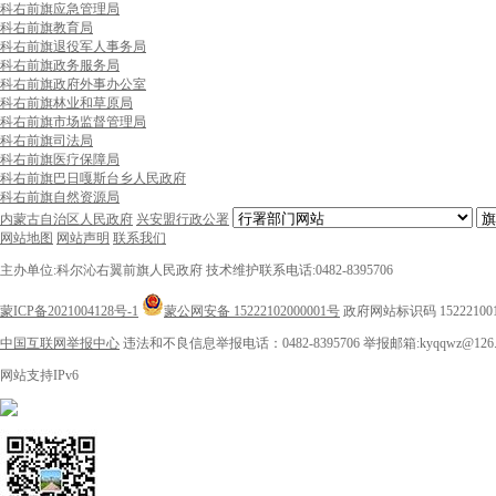
科右前旗应急管理局
科右前旗教育局
科右前旗退役军人事务局
科右前旗政务服务局
科右前旗政府外事办公室
科右前旗林业和草原局
科右前旗市场监督管理局
科右前旗司法局
科右前旗医疗保障局
科右前旗巴日嘎斯台乡人民政府
科右前旗自然资源局
内蒙古自治区人民政府
兴安盟行政公署
网站地图
网站声明
联系我们
主办单位:科尔沁右翼前旗人民政府
技术维护联系电话:0482-8395706
蒙ICP备2021004128号-1
蒙公网安备 15222102000001号
政府网站标识码 15222100
中国互联网举报中心
违法和不良信息举报电话：0482-8395706
举报邮箱:kyqqwz@126.
网站支持IPv6