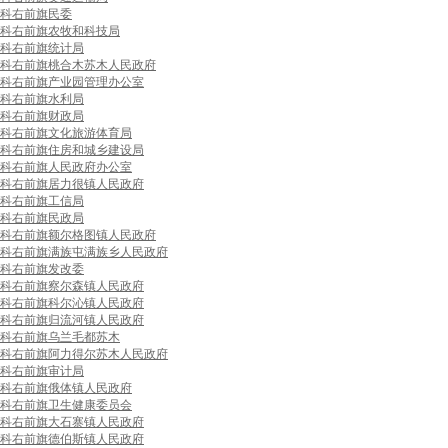
科右前旗民委
科右前旗农牧和科技局
科右前旗统计局
科右前旗桃合木苏木人民政府
科右前旗产业园管理办公室
科右前旗水利局
科右前旗财政局
科右前旗文化旅游体育局
科右前旗住房和城乡建设局
科右前旗人民政府办公室
科右前旗居力很镇人民政府
科右前旗工信局
科右前旗民政局
科右前旗额尔格图镇人民政府
科右前旗满族屯满族乡人民政府
科右前旗发改委
科右前旗察尔森镇人民政府
科右前旗科尔沁镇人民政府
科右前旗归流河镇人民政府
科右前旗乌兰毛都苏木
科右前旗阿力得尔苏木人民政府
科右前旗审计局
科右前旗俄体镇人民政府
科右前旗卫生健康委员会
科右前旗大石寨镇人民政府
科右前旗德伯斯镇人民政府