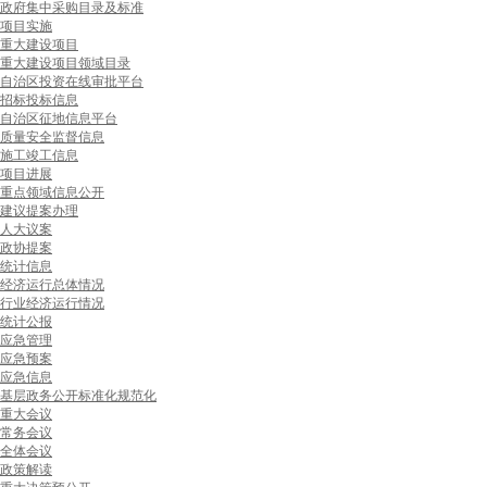
政府集中采购目录及标准
项目实施
重大建设项目
重大建设项目领域目录
自治区投资在线审批平台
招标投标信息
自治区征地信息平台
质量安全监督信息
施工竣工信息
项目进展
重点领域信息公开
建议提案办理
人大议案
政协提案
统计信息
经济运行总体情况
行业经济运行情况
统计公报
应急管理
应急预案
应急信息
基层政务公开标准化规范化
重大会议
常务会议
全体会议
政策解读