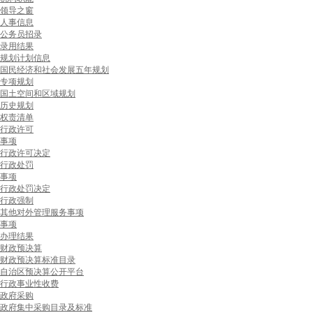
领导之窗
人事信息
公务员招录
录用结果
规划计划信息
国民经济和社会发展五年规划
专项规划
国土空间和区域规划
历史规划
权责清单
行政许可
事项
行政许可决定
行政处罚
事项
行政处罚决定
行政强制
其他对外管理服务事项
事项
办理结果
财政预决算
财政预决算标准目录
自治区预决算公开平台
行政事业性收费
政府采购
政府集中采购目录及标准