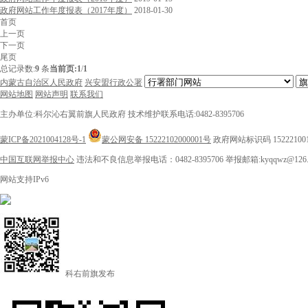
政府网站工作年度报表（2017年度）
2018-01-30
首页
上一页
下一页
尾页
总记录数:
9
条
当前页:
1
/
1
内蒙古自治区人民政府
兴安盟行政公署
网站地图
网站声明
联系我们
主办单位:科尔沁右翼前旗人民政府
技术维护联系电话:0482-8395706
蒙ICP备2021004128号-1
蒙公网安备 15222102000001号
政府网站标识码 15222100
中国互联网举报中心
违法和不良信息举报电话：0482-8395706
举报邮箱:kyqqwz@126.
网站支持IPv6
科右前旗发布