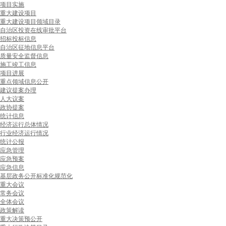
项目实施
重大建设项目
重大建设项目领域目录
自治区投资在线审批平台
招标投标信息
自治区征地信息平台
质量安全监督信息
施工竣工信息
项目进展
重点领域信息公开
建议提案办理
人大议案
政协提案
统计信息
经济运行总体情况
行业经济运行情况
统计公报
应急管理
应急预案
应急信息
基层政务公开标准化规范化
重大会议
常务会议
全体会议
政策解读
重大决策预公开