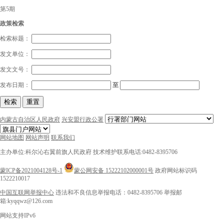
第5期
政策检索
检索标题：
发文单位：
发文文号：
发布日期：
至
检索
重置
内蒙古自治区人民政府
兴安盟行政公署
网站地图
网站声明
联系我们
主办单位:科尔沁右翼前旗人民政府
技术维护联系电话:0482-8395706
蒙ICP备2021004128号-1
蒙公网安备 15222102000001号
政府网站标识码
1522210017
中国互联网举报中心
违法和不良信息举报电话：0482-8395706
举报邮
箱:kyqqwz@126.com
网站支持IPv6