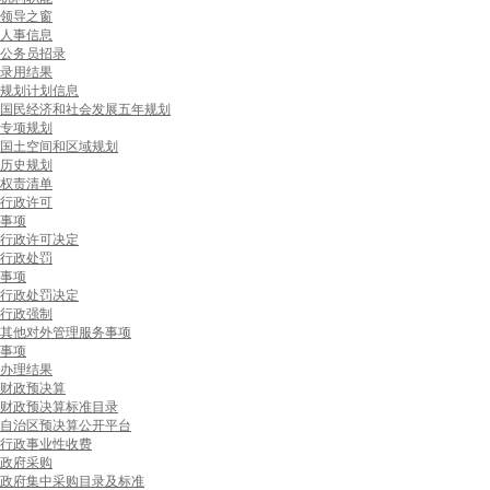
领导之窗
人事信息
公务员招录
录用结果
规划计划信息
国民经济和社会发展五年规划
专项规划
国土空间和区域规划
历史规划
权责清单
行政许可
事项
行政许可决定
行政处罚
事项
行政处罚决定
行政强制
其他对外管理服务事项
事项
办理结果
财政预决算
财政预决算标准目录
自治区预决算公开平台
行政事业性收费
政府采购
政府集中采购目录及标准