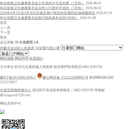
科右前旗卫生健康委员会公共场所许可花名册（5月份）
2026-06-01
科右前旗卫生健康委员会自然人行政许可信息（5月份）
2026-06-01
2026年4月1日至4月30日定期定额户核定的定额和应纳税额情况
2026-05-19
科右前旗卫生健康委员会医疗机构基本信息(4月份）
2026-05-08
首页
上一页
下一页
尾页
总记录数:
78
条
当前页:
1
/
8
内蒙古自治区人民政府
兴安盟行政公署
网站地图
网站声明
联系我们
主办单位:科尔沁右翼前旗人民政府
技术维护联系电话:0482-8395706
蒙ICP备2021004128号-1
蒙公网安备 15222102000001号
政府网站标识码
1522210017
中国互联网举报中心
违法和不良信息举报电话：0482-8395706
举报邮
箱:kyqqwz@126.com
网站支持IPv6