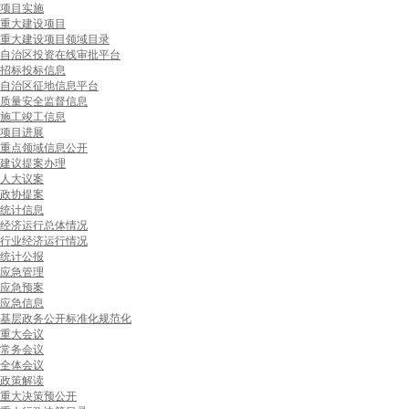
项目实施
重大建设项目
重大建设项目领域目录
自治区投资在线审批平台
招标投标信息
自治区征地信息平台
质量安全监督信息
施工竣工信息
项目进展
重点领域信息公开
建议提案办理
人大议案
政协提案
统计信息
经济运行总体情况
行业经济运行情况
统计公报
应急管理
应急预案
应急信息
基层政务公开标准化规范化
重大会议
常务会议
全体会议
政策解读
重大决策预公开