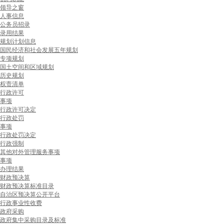
领导之窗
人事信息
公务员招录
录用结果
规划计划信息
国民经济和社会发展五年规划
专项规划
国土空间和区域规划
历史规划
权责清单
行政许可
事项
行政许可决定
行政处罚
事项
行政处罚决定
行政强制
其他对外管理服务事项
事项
办理结果
财政预决算
财政预决算标准目录
自治区预决算公开平台
行政事业性收费
政府采购
政府集中采购目录及标准