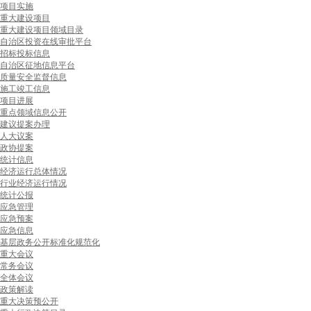
项目实施
重大建设项目
重大建设项目领域目录
自治区投资在线审批平台
招标投标信息
自治区征地信息平台
质量安全监督信息
施工竣工信息
项目进展
重点领域信息公开
建议提案办理
人大议案
政协提案
统计信息
经济运行总体情况
行业经济运行情况
统计公报
应急管理
应急预案
应急信息
基层政务公开标准化规范化
重大会议
常务会议
全体会议
政策解读
重大决策预公开