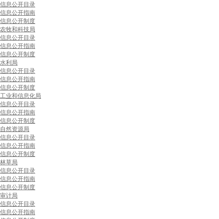
信息公开目录
信息公开指南
信息公开制度
农牧和科技局
信息公开目录
信息公开指南
信息公开制度
水利局
信息公开目录
信息公开指南
信息公开制度
工业和信息化局
信息公开目录
信息公开指南
信息公开制度
自然资源局
信息公开目录
信息公开指南
信息公开制度
林草局
信息公开目录
信息公开指南
信息公开制度
审计局
信息公开目录
信息公开指南