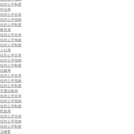
信息公开制度
司法局
信息公开目录
信息公开指南
信息公开制度
教育局
信息公开目录
信息公开指南
信息公开制度
人社局
信息公开目录
信息公开指南
信息公开制度
住建局
信息公开目录
信息公开指南
信息公开制度
交通运输局
信息公开目录
信息公开指南
信息公开制度
民政局
信息公开目录
信息公开指南
信息公开制度
卫健委