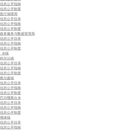
信息公开指南
信息公开制度
医疗保障局
信息公开目录
信息公开指南
信息公开制度
政务服务与数据管理局
信息公开目录
信息公开指南
信息公开制度
乡镇
科尔沁镇
信息公开目录
信息公开指南
信息公开制度
察尔森镇
信息公开目录
信息公开指南
信息公开制度
巴日嘎斯台乡
信息公开目录
信息公开指南
信息公开制度
俄体镇
信息公开目录
信息公开指南