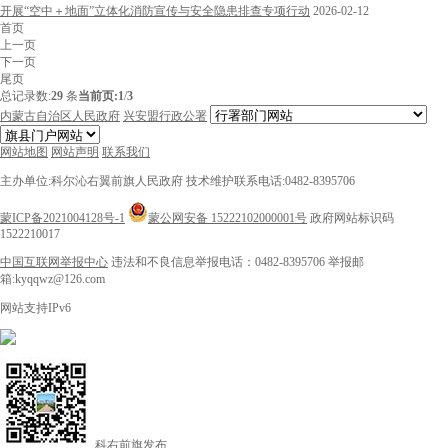
开展“空中＋地面”立体化消防宣传与安全隐患排查专项行动
2026-02-12
首页
上一页
下一页
尾页
总记录数:
29
条
当前页:
1
/
3
内蒙古自治区人民政府
兴安盟行政公署
网站地图
网站声明
联系我们
主办单位:科尔沁右翼前旗人民政府
技术维护联系电话:0482-8395706
蒙ICP备2021004128号-1
蒙公网安备 15222102000001号
政府网站标识码
1522210017
中国互联网举报中心
违法和不良信息举报电话：0482-8395706
举报邮
箱:kyqqwz@126.com
网站支持IPv6
科右前旗发布