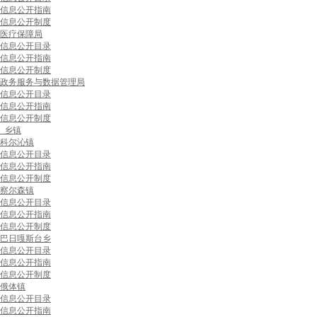
信息公开指南
信息公开制度
医疗保障局
信息公开目录
信息公开指南
信息公开制度
政务服务与数据管理局
信息公开目录
信息公开指南
信息公开制度
乡镇
科尔沁镇
信息公开目录
信息公开指南
信息公开制度
察尔森镇
信息公开目录
信息公开指南
信息公开制度
巴日嘎斯台乡
信息公开目录
信息公开指南
信息公开制度
俄体镇
信息公开目录
信息公开指南