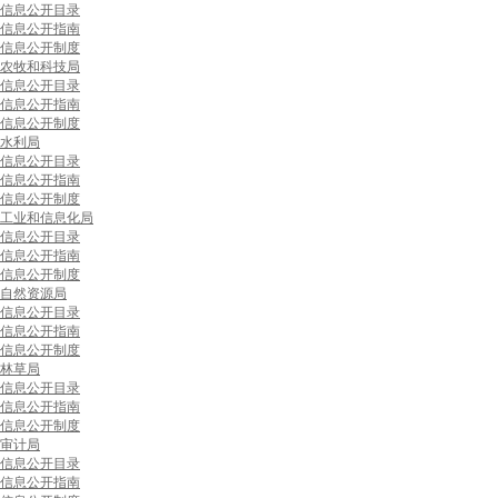
信息公开目录
信息公开指南
信息公开制度
农牧和科技局
信息公开目录
信息公开指南
信息公开制度
水利局
信息公开目录
信息公开指南
信息公开制度
工业和信息化局
信息公开目录
信息公开指南
信息公开制度
自然资源局
信息公开目录
信息公开指南
信息公开制度
林草局
信息公开目录
信息公开指南
信息公开制度
审计局
信息公开目录
信息公开指南