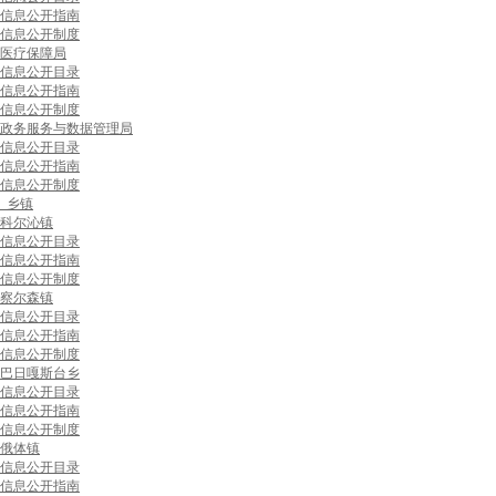
信息公开指南
信息公开制度
医疗保障局
信息公开目录
信息公开指南
信息公开制度
政务服务与数据管理局
信息公开目录
信息公开指南
信息公开制度
乡镇
科尔沁镇
信息公开目录
信息公开指南
信息公开制度
察尔森镇
信息公开目录
信息公开指南
信息公开制度
巴日嘎斯台乡
信息公开目录
信息公开指南
信息公开制度
俄体镇
信息公开目录
信息公开指南