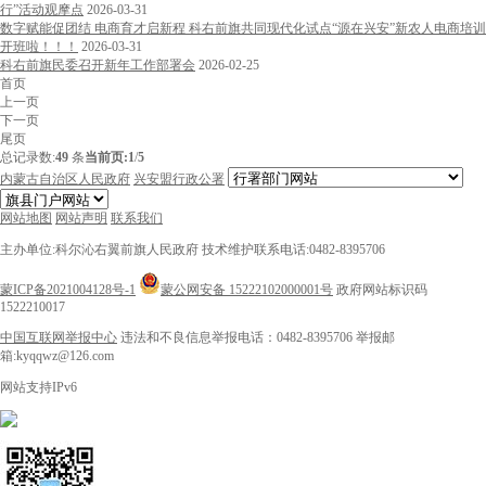
行”活动观摩点
2026-03-31
数字赋能促团结 电商育才启新程 科右前旗共同现代化试点“源在兴安”新农人电商培训
开班啦！！！
2026-03-31
科右前旗民委召开新年工作部署会
2026-02-25
首页
上一页
下一页
尾页
总记录数:
49
条
当前页:
1
/
5
内蒙古自治区人民政府
兴安盟行政公署
网站地图
网站声明
联系我们
主办单位:科尔沁右翼前旗人民政府
技术维护联系电话:0482-8395706
蒙ICP备2021004128号-1
蒙公网安备 15222102000001号
政府网站标识码
1522210017
中国互联网举报中心
违法和不良信息举报电话：0482-8395706
举报邮
箱:kyqqwz@126.com
网站支持IPv6