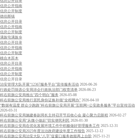
信息公开目录
信息公开指南
信息公开制度
德伯斯镇
信息公开目录
信息公开指南
信息公开制度
满族屯满族乡
信息公开目录
信息公开指南
信息公开制度
桃合木苏木
信息公开目录
信息公开指南
信息公开制度
信息公开目录
治安管理大队开展“12367服务平台”宣传服务活动
2026-06-26
行政处罚筛选公安局涉企行政执法部门权责清单
2026-06-23
科右前旗公安局推出“四个明白”服务
2026-05-08
科右前旗公安局推行居民身份证换补领“全程网办”
2026-04-10
“数据有温度 群众少跑路”科右前旗公安局开展“互联网+公安政务服务”平台宣传活动
2026-03-31
科右前旗公安局施建春副局长主持召开节后收心会 凝心聚力启新程
2026-02-27
科右前旗公安局“从微小做起”切实便民利民
2026-01-30
科右前旗公安局在优化发展环境工作中积极做好管理服务工作
2025-12-31
科右前旗公安局2025年度法治政府建设年度工作报告
2025-12-12
科右前旗公安局治安大队“八字”促窗口服务效能再上台阶
2025-11-21