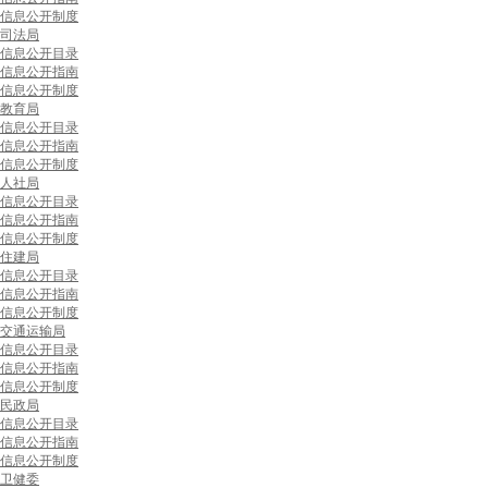
信息公开制度
司法局
信息公开目录
信息公开指南
信息公开制度
教育局
信息公开目录
信息公开指南
信息公开制度
人社局
信息公开目录
信息公开指南
信息公开制度
住建局
信息公开目录
信息公开指南
信息公开制度
交通运输局
信息公开目录
信息公开指南
信息公开制度
民政局
信息公开目录
信息公开指南
信息公开制度
卫健委