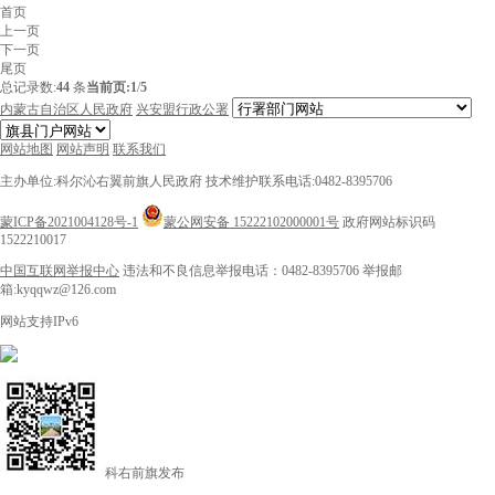
首页
上一页
下一页
尾页
总记录数:
44
条
当前页:
1
/
5
内蒙古自治区人民政府
兴安盟行政公署
网站地图
网站声明
联系我们
主办单位:科尔沁右翼前旗人民政府
技术维护联系电话:0482-8395706
蒙ICP备2021004128号-1
蒙公网安备 15222102000001号
政府网站标识码
1522210017
中国互联网举报中心
违法和不良信息举报电话：0482-8395706
举报邮
箱:kyqqwz@126.com
网站支持IPv6
科右前旗发布