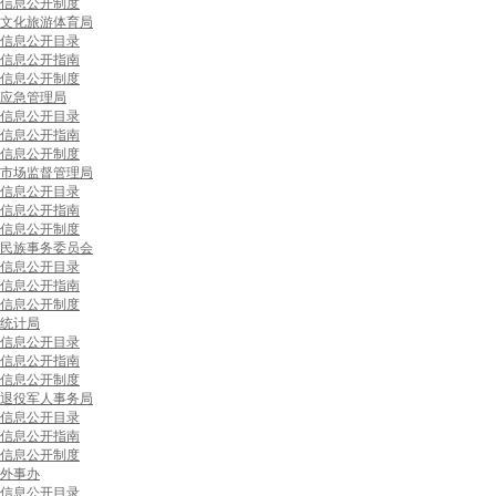
信息公开制度
文化旅游体育局
信息公开目录
信息公开指南
信息公开制度
应急管理局
信息公开目录
信息公开指南
信息公开制度
市场监督管理局
信息公开目录
信息公开指南
信息公开制度
民族事务委员会
信息公开目录
信息公开指南
信息公开制度
统计局
信息公开目录
信息公开指南
信息公开制度
退役军人事务局
信息公开目录
信息公开指南
信息公开制度
外事办
信息公开目录