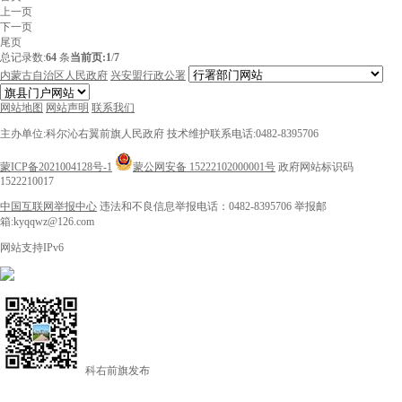
上一页
下一页
尾页
总记录数:
64
条
当前页:
1
/
7
内蒙古自治区人民政府
兴安盟行政公署
网站地图
网站声明
联系我们
主办单位:科尔沁右翼前旗人民政府
技术维护联系电话:0482-8395706
蒙ICP备2021004128号-1
蒙公网安备 15222102000001号
政府网站标识码
1522210017
中国互联网举报中心
违法和不良信息举报电话：0482-8395706
举报邮
箱:kyqqwz@126.com
网站支持IPv6
科右前旗发布