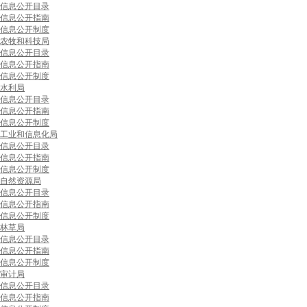
信息公开目录
信息公开指南
信息公开制度
农牧和科技局
信息公开目录
信息公开指南
信息公开制度
水利局
信息公开目录
信息公开指南
信息公开制度
工业和信息化局
信息公开目录
信息公开指南
信息公开制度
自然资源局
信息公开目录
信息公开指南
信息公开制度
林草局
信息公开目录
信息公开指南
信息公开制度
审计局
信息公开目录
信息公开指南