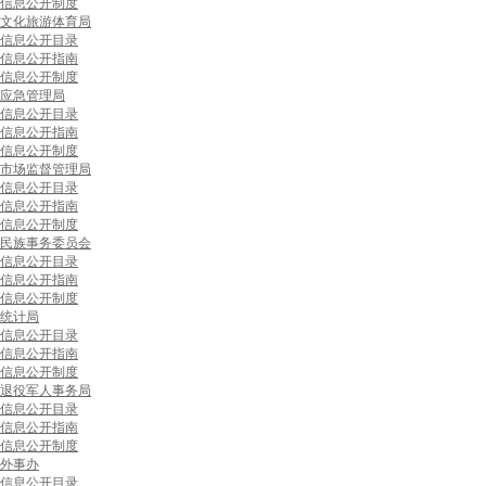
信息公开制度
文化旅游体育局
信息公开目录
信息公开指南
信息公开制度
应急管理局
信息公开目录
信息公开指南
信息公开制度
市场监督管理局
信息公开目录
信息公开指南
信息公开制度
民族事务委员会
信息公开目录
信息公开指南
信息公开制度
统计局
信息公开目录
信息公开指南
信息公开制度
退役军人事务局
信息公开目录
信息公开指南
信息公开制度
外事办
信息公开目录