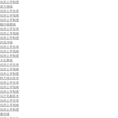
信息公开制度
居力很镇
信息公开目录
信息公开指南
信息公开制度
额尔格图镇
信息公开目录
信息公开指南
信息公开制度
归流河镇
信息公开目录
信息公开指南
信息公开制度
大石寨镇
信息公开目录
信息公开指南
信息公开制度
阿力得尔苏木
信息公开目录
信息公开指南
信息公开制度
乌兰毛都苏木
信息公开目录
信息公开指南
信息公开制度
索伦镇