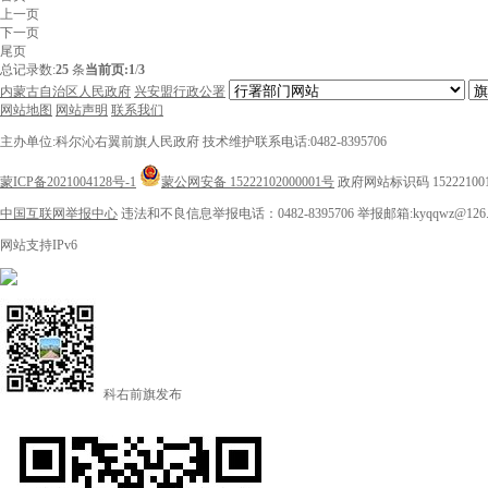
上一页
下一页
尾页
总记录数:
25
条
当前页:
1
/
3
内蒙古自治区人民政府
兴安盟行政公署
网站地图
网站声明
联系我们
主办单位:科尔沁右翼前旗人民政府
技术维护联系电话:0482-8395706
蒙ICP备2021004128号-1
蒙公网安备 15222102000001号
政府网站标识码 15222100
中国互联网举报中心
违法和不良信息举报电话：0482-8395706
举报邮箱:kyqqwz@126.
网站支持IPv6
科右前旗发布