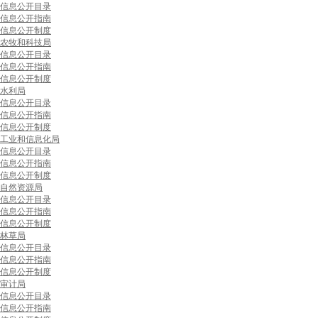
信息公开目录
信息公开指南
信息公开制度
农牧和科技局
信息公开目录
信息公开指南
信息公开制度
水利局
信息公开目录
信息公开指南
信息公开制度
工业和信息化局
信息公开目录
信息公开指南
信息公开制度
自然资源局
信息公开目录
信息公开指南
信息公开制度
林草局
信息公开目录
信息公开指南
信息公开制度
审计局
信息公开目录
信息公开指南