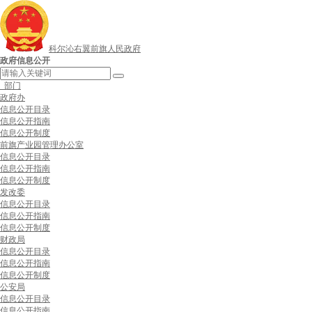
科尔沁右翼前旗人民政府
政府信息公开
部门
政府办
信息公开目录
信息公开指南
信息公开制度
前旗产业园管理办公室
信息公开目录
信息公开指南
信息公开制度
发改委
信息公开目录
信息公开指南
信息公开制度
财政局
信息公开目录
信息公开指南
信息公开制度
公安局
信息公开目录
信息公开指南