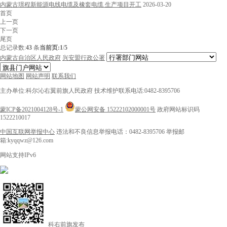
内蒙古璟程新能源电线电缆及橡套电缆 生产项目开工
2026-03-20
首页
上一页
下一页
尾页
总记录数:
43
条
当前页:
1
/
5
内蒙古自治区人民政府
兴安盟行政公署
网站地图
网站声明
联系我们
主办单位:科尔沁右翼前旗人民政府
技术维护联系电话:0482-8395706
蒙ICP备2021004128号-1
蒙公网安备 15222102000001号
政府网站标识码
1522210017
中国互联网举报中心
违法和不良信息举报电话：0482-8395706
举报邮
箱:kyqqwz@126.com
网站支持IPv6
科右前旗发布