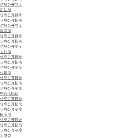
信息公开制度
司法局
信息公开目录
信息公开指南
信息公开制度
教育局
信息公开目录
信息公开指南
信息公开制度
人社局
信息公开目录
信息公开指南
信息公开制度
住建局
信息公开目录
信息公开指南
信息公开制度
交通运输局
信息公开目录
信息公开指南
信息公开制度
民政局
信息公开目录
信息公开指南
信息公开制度
卫健委