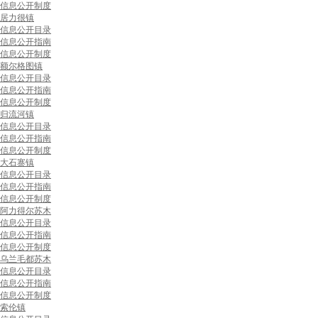
信息公开制度
居力很镇
信息公开目录
信息公开指南
信息公开制度
额尔格图镇
信息公开目录
信息公开指南
信息公开制度
归流河镇
信息公开目录
信息公开指南
信息公开制度
大石寨镇
信息公开目录
信息公开指南
信息公开制度
阿力得尔苏木
信息公开目录
信息公开指南
信息公开制度
乌兰毛都苏木
信息公开目录
信息公开指南
信息公开制度
索伦镇