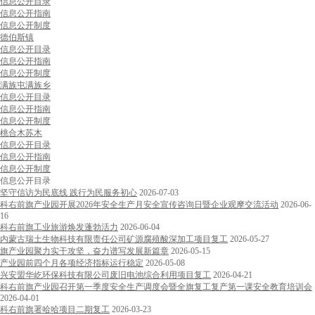
信息公开目录
信息公开指南
信息公开制度
德伯斯镇
信息公开目录
信息公开指南
信息公开制度
满族屯满族乡
信息公开目录
信息公开指南
信息公开制度
桃合木苏木
信息公开目录
信息公开指南
信息公开制度
信息公开目录
坚守信访为民底线 践行为民服务初心
2026-07-03
科右前旗产业园开展2026年安全生产月安全宣传咨询日暨企业观摩交流活动
2026-06-
16
科右前旗工业旅游焕发蓬勃活力
2026-06-04
内蒙古瑞土生物科技有限责任公司矿源腐殖酸深加工项目复工
2026-05-27
旗产业园聚力实干攻坚，奋力谱写发展新篇章
2026-05-15
产业园前四个月各项经济指标运行稳定
2026-05-08
兴安盟华屹环保科技有限公司废旧电池综合利用项目复工
2026-04-21
科右前旗产业园召开第一季度安全生产调度会暨全旗复工复产第一课安全教育培训会
2026-04-01
科右前旗署哈哈项目二期复工
2026-03-23