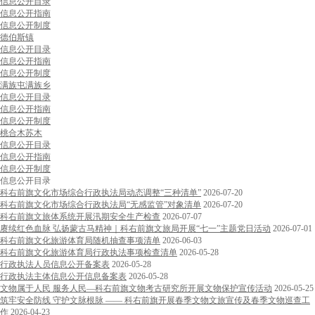
信息公开目录
信息公开指南
信息公开制度
德伯斯镇
信息公开目录
信息公开指南
信息公开制度
满族屯满族乡
信息公开目录
信息公开指南
信息公开制度
桃合木苏木
信息公开目录
信息公开指南
信息公开制度
信息公开目录
科右前旗文化市场综合行政执法局动态调整“三种清单”
2026-07-20
科右前旗文化市场综合行政执法局“无感监管”对象清单
2026-07-20
科右前旗文旅体系统开展汛期安全生产检查
2026-07-07
赓续红色血脉 弘扬蒙古马精神｜科右前旗文旅局开展“七一”主题党日活动
2026-07-01
科右前旗文化旅游体育局随机抽查事项清单
2026-06-03
科右前旗文化旅游体育局行政执法事项检查清单
2026-05-28
行政执法人员信息公开备案表
2026-05-28
行政执法主体信息公开信息备案表
2026-05-28
文物属于人民 服务人民—科右前旗文物考古研究所开展文物保护宣传活动
2026-05-25
筑牢安全防线 守护文脉根脉 —— 科右前旗开展春季文物文旅宣传及春季文物巡查工
作
2026-04-23