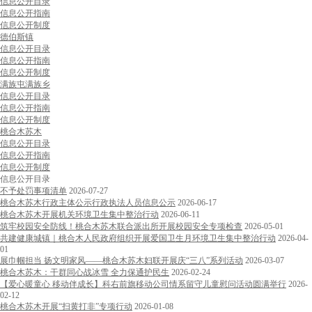
信息公开目录
信息公开指南
信息公开制度
德伯斯镇
信息公开目录
信息公开指南
信息公开制度
满族屯满族乡
信息公开目录
信息公开指南
信息公开制度
桃合木苏木
信息公开目录
信息公开指南
信息公开制度
信息公开目录
不予处罚事项清单
2026-07-27
桃合木苏木行政主体公示行政执法人员信息公示
2026-06-17
桃合木苏木开展机关环境卫生集中整治行动
2026-06-11
筑牢校园安全防线！桃合木苏木联合派出所开展校园安全专项检查
2026-05-01
共建健康城镇｜桃合木人民政府组织开展爱国卫生月环境卫生集中整治行动
2026-04-
01
展巾帼担当 扬文明家风——桃合木苏木妇联开展庆“三八”系列活动
2026-03-07
桃合木苏木：干群同心战冰雪 全力保通护民生
2026-02-24
【爱心暖童心 移动伴成长】科右前旗移动公司情系留守儿童慰问活动圆满举行
2026-
02-12
桃合木苏木开展“扫黄打非”专项行动
2026-01-08