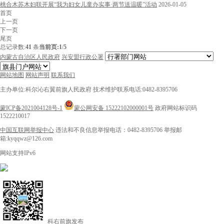
桃合木苏木妇联开展“我为妇女儿童办实事·两节送温暖”活动
2026-01-05
首页
上一页
下一页
尾页
总记录数:
41
条
当前页:
1
/
5
内蒙古自治区人民政府
兴安盟行政公署
网站地图
网站声明
联系我们
主办单位:科尔沁右翼前旗人民政府
技术维护联系电话:0482-8395706
蒙ICP备2021004128号-1
蒙公网安备 15222102000001号
政府网站标识码
1522210017
中国互联网举报中心
违法和不良信息举报电话：0482-8395706
举报邮
箱:kyqqwz@126.com
网站支持IPv6
科右前旗发布