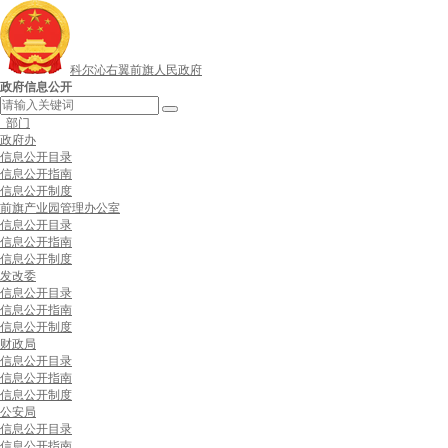
科尔沁右翼前旗人民政府
政府信息公开
部门
政府办
信息公开目录
信息公开指南
信息公开制度
前旗产业园管理办公室
信息公开目录
信息公开指南
信息公开制度
发改委
信息公开目录
信息公开指南
信息公开制度
财政局
信息公开目录
信息公开指南
信息公开制度
公安局
信息公开目录
信息公开指南