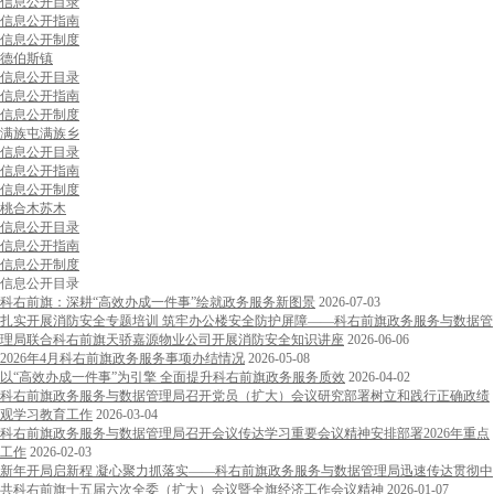
信息公开目录
信息公开指南
信息公开制度
德伯斯镇
信息公开目录
信息公开指南
信息公开制度
满族屯满族乡
信息公开目录
信息公开指南
信息公开制度
桃合木苏木
信息公开目录
信息公开指南
信息公开制度
信息公开目录
科右前旗：深耕“高效办成一件事”绘就政务服务新图景
2026-07-03
扎实开展消防安全专题培训 筑牢办公楼安全防护屏障——科右前旗政务服务与数据管
理局联合科右前旗天骄嘉源物业公司开展消防安全知识讲座
2026-06-06
2026年4月科右前旗政务服务事项办结情况
2026-05-08
以“高效办成一件事”为引擎 全面提升科右前旗政务服务质效
2026-04-02
科右前旗政务服务与数据管理局召开党员（扩大）会议研究部署树立和践行正确政绩
观学习教育工作
2026-03-04
科右前旗政务服务与数据管理局召开会议传达学习重要会议精神安排部署2026年重点
工作
2026-02-03
新年开局启新程 凝心聚力抓落实——科右前旗政务服务与数据管理局迅速传达贯彻中
共科右前旗十五届六次全委（扩大）会议暨全旗经济工作会议精神
2026-01-07