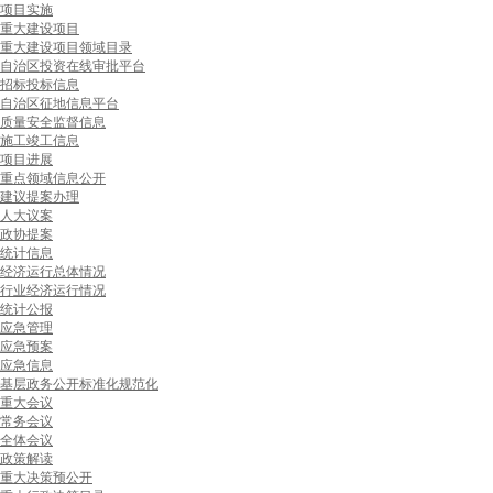
项目实施
重大建设项目
重大建设项目领域目录
自治区投资在线审批平台
招标投标信息
自治区征地信息平台
质量安全监督信息
施工竣工信息
项目进展
重点领域信息公开
建议提案办理
人大议案
政协提案
统计信息
经济运行总体情况
行业经济运行情况
统计公报
应急管理
应急预案
应急信息
基层政务公开标准化规范化
重大会议
常务会议
全体会议
政策解读
重大决策预公开