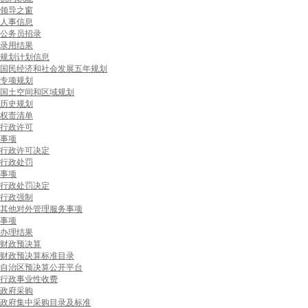
领导之窗
人事信息
公务员招录
录用结果
规划计划信息
国民经济和社会发展五年规划
专项规划
国土空间和区域规划
历史规划
权责清单
行政许可
事项
行政许可决定
行政处罚
事项
行政处罚决定
行政强制
其他对外管理服务事项
事项
办理结果
财政预决算
财政预决算标准目录
自治区预决算公开平台
行政事业性收费
政府采购
政府集中采购目录及标准