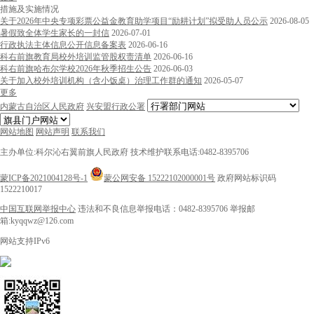
措施及实施情况
关于2026年中央专项彩票公益金教育助学项目“励耕计划”拟受助人员公示
2026-08-05
暑假致全体学生家长的一封信
2026-07-01
行政执法主体信息公开信息备案表
2026-06-16
科右前旗教育局校外培训监管股权责清单
2026-06-16
科右前旗哈布尔学校2026年秋季招生公告
2026-06-03
关于加入校外培训机构（含小饭桌）治理工作群的通知
2026-05-07
更多
内蒙古自治区人民政府
兴安盟行政公署
网站地图
网站声明
联系我们
主办单位:科尔沁右翼前旗人民政府
技术维护联系电话:0482-8395706
蒙ICP备2021004128号-1
蒙公网安备 15222102000001号
政府网站标识码
1522210017
中国互联网举报中心
违法和不良信息举报电话：0482-8395706
举报邮
箱:kyqqwz@126.com
网站支持IPv6