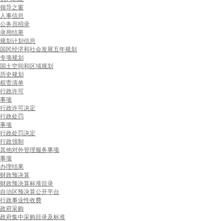
领导之窗
人事信息
公务员招录
录用结果
规划计划信息
国民经济和社会发展五年规划
专项规划
国土空间和区域规划
历史规划
权责清单
行政许可
事项
行政许可决定
行政处罚
事项
行政处罚决定
行政强制
其他对外管理服务事项
事项
办理结果
财政预决算
财政预决算标准目录
自治区预决算公开平台
行政事业性收费
政府采购
政府集中采购目录及标准