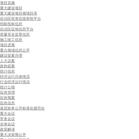
项目实施
重大建设项目
重大建设项目领域目录
自治区投资在线审批平台
招标投标信息
自治区征地信息平台
质量安全监督信息
施工竣工信息
项目进展
重点领域信息公开
建议提案办理
人大议案
政协提案
统计信息
经济运行总体情况
行业经济运行情况
统计公报
应急管理
应急预案
应急信息
基层政务公开标准化规范化
重大会议
常务会议
全体会议
政策解读
重大决策预公开