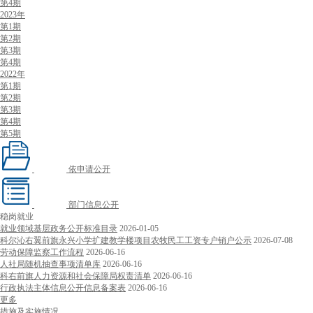
第4期
2023年
第1期
第2期
第3期
第4期
2022年
第1期
第2期
第3期
第4期
第5期
依申请公开
部门信息公开
稳岗就业
就业领域基层政务公开标准目录
2026-01-05
科尔沁右翼前旗永兴小学扩建教学楼项目农牧民工工资专户销户公示
2026-07-08
劳动保障监察工作流程
2026-06-16
人社局随机抽查事项清单库
2026-06-16
科右前旗人力资源和社会保障局权责清单
2026-06-16
行政执法主体信息公开信息备案表
2026-06-16
更多
措施及实施情况