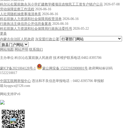
科尔沁右翼前旗永兴小学扩建教学楼项目农牧民工工资专户销户公示
2026-07-08
劳动保障监察工作流程
2026-06-16
人社局随机抽查事项清单库
2026-06-16
科右前旗人力资源和社会保障局权责清单
2026-06-16
行政执法主体信息公开信息备案表
2026-06-16
科右前旗人力资源和社会保障局行政执法委托书
2026-05-22
更多
内蒙古自治区人民政府
兴安盟行政公署
网站地图
网站声明
联系我们
主办单位:科尔沁右翼前旗人民政府
技术维护联系电话:0482-8395706
蒙ICP备2021004128号-1
蒙公网安备 15222102000001号
政府网站标识码
1522210017
中国互联网举报中心
违法和不良信息举报电话：0482-8395706
举报邮
箱:kyqqwz@126.com
网站支持IPv6