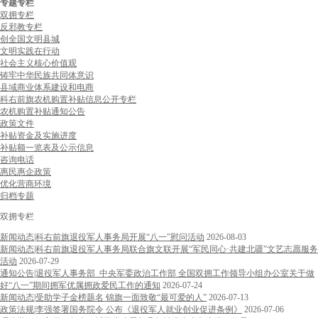
专题专栏
双拥专栏
反邪教专栏
创全国文明县城
文明实践在行动
社会主义核心价值观
铸牢中华民族共同体意识
县域商业体系建设和电商
科右前旗农机购置补贴信息公开专栏
农机购置补贴通知公告
政策文件
补贴资金及实施进度
补贴额一览表及公示信息
咨询电话
惠民惠企政策
优化营商环境
归档专题
双拥专栏
新闻动态|科右前旗退役军人事务局开展“八一”慰问活动
2026-08-03
新闻动态|科右前旗退役军人事务局联合旗文联开展“军民同心·共建北疆”文艺志愿服务
活动
2026-07-29
通知公告|退役军人事务部 中央军委政治工作部 全国双拥工作领导小组办公室关于做
好“八一”期间拥军优属拥政爱民工作的通知
2026-07-24
新闻动态|受助学子金榜题名 锦旗一面致敬“最可爱的人”
2026-07-13
政策法规|李强签署国务院令 公布《退役军人就业创业促进条例》
2026-07-06