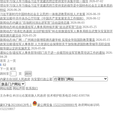
理论学习|深入学习领会习近平党建思想②坚持党中央集中统一领导
2026-07-02
理论学习|深入学习领会习近平党建思想①坚持党的领导是中国特色社会主义最本质的
特征
2026-06-26
习近平新时代中国特色社会主义思想|一体推进教育科技人才发展
2026-06-19
政策法规|中共中央办公厅印发《中国共产党发展党员工作细则》
2026-06-12
新闻动态|内蒙古“百场慰问演出进军营”活动温情启幕
2026-06-03
新闻动态|科右前旗退役军人事务局持续开展“送法进军营”活动
2026-05-25
新闻动态|“传承红色基因 法治护航强军”科右前旗退役军人事务局联合武警兴安某部开
展双拥共建活动
2026-05-20
新闻动态|央广网：广州南沙新增双拥共建学校 实现全学段国防教育覆盖
2026-05-15
政策法规|退役军人事务部 人力资源社会保障部关于加快推进国防教育辅导员职业技
能等级认定的实施意见
2026-05-08
通知公告|退役军人事务部等6部门关于进一步规范转业军官教育培训工作的通知
2026-
04-28
首页
上一页
1
/
12
下一页
尾页
跳转至
页
内蒙古自治区人民政府
兴安盟行政公署
网站地图
网站声明
联系我们
主办单位:科尔沁右翼前旗人民政府
技术维护联系电话:0482-8395706
蒙ICP备2021004128号-1
蒙公网安备 15222102000001号
政府网站标识码
1522210017