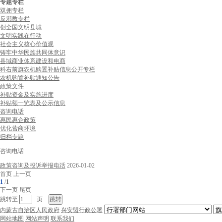
专题专栏
双拥专栏
反邪教专栏
创全国文明县城
文明实践在行动
社会主义核心价值观
铸牢中华民族共同体意识
县域商业体系建设和电商
科右前旗农机购置补贴信息公开专栏
农机购置补贴通知公告
政策文件
补贴资金及实施进度
补贴额一览表及公示信息
咨询电话
惠民惠企政策
优化营商环境
归档专题
咨询电话
政策咨询及投诉举报电话
2026-01-02
首页
上一页
1
/
1
下一页
尾页
跳转至
页
内蒙古自治区人民政府
兴安盟行政公署
网站地图
网站声明
联系我们