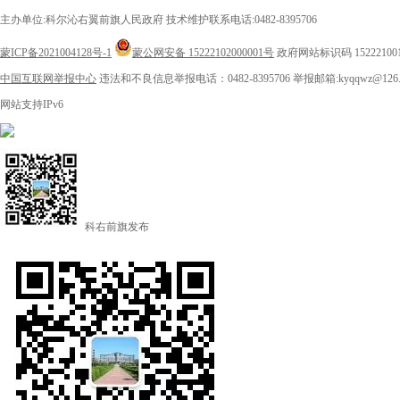
主办单位:科尔沁右翼前旗人民政府
技术维护联系电话:0482-8395706
蒙ICP备2021004128号-1
蒙公网安备 15222102000001号
政府网站标识码 15222100
中国互联网举报中心
违法和不良信息举报电话：0482-8395706
举报邮箱:kyqqwz@126.
网站支持IPv6
科右前旗发布