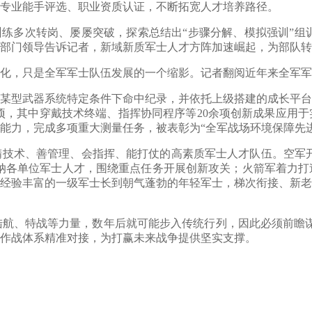
专业能手评选、职业资质认证，不断拓宽人才培养路径。
多次转岗、屡屡突破，探索总结出“步骤分解、模拟强训”组训
关部门领导告诉记者，新域新质军士人才方阵加速崛起，为部队
，只是全军军士队伍发展的一个缩影。记者翻阅近年来全军军
型武器系统特定条件下命中纪录，并依托上级搭建的成长平台，
余项，其中穿戴技术终端、指挥协同程序等20余项创新成果应用
能力，完成多项重大测量任务，被表彰为“全军战场环境保障先进
术、善管理、会指挥、能打仗的高素质军士人才队伍。空军开设
吸纳各单位军士人才，围绕重点任务开展创新攻关；火箭军着力
经验丰富的一级军士长到朝气蓬勃的年轻军士，梯次衔接、新老
航、特战等力量，数年后就可能步入传统行列，因此必须前瞻谋
作战体系精准对接，为打赢未来战争提供坚实支撑。