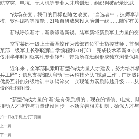
航空突、电抗、无人机等专业人才培训班，组织创破纪录比武、
“战场在变，我们的目标也随之改变。”当选者中，技师李训练
模、软件编程等技能，21项自研成果投入演训一线……陆军有
新域呼唤新才，新质锻造新锐。陆军新域新质军士力量的变化
空军某部一级上士聂圣蛟作为该部首位军士指控技师，首创某
某部二级军士长张晓辉自学编程和3D打印，完成技术革新30
仅用半年时间就实现专业转型，带领所在班组形成独立测量保障
近年来，全军部队紧盯新型作战力量人才建设，努力培养精技
兵工匠”；信息支援部队启动“士兵科技分队”试点工作，广泛
优势互补的分级培训中加钢淬火，实现能力素质跨越升级……从
设的壮阔图景。
“新型作战力量的‘新’是有保质期的，现在的情侦、电抗、陆
推动人才培养与力量建设同步，不断完善相关机制，确保人才与
扫一扫在手机上打开页面
上一篇
下一篇