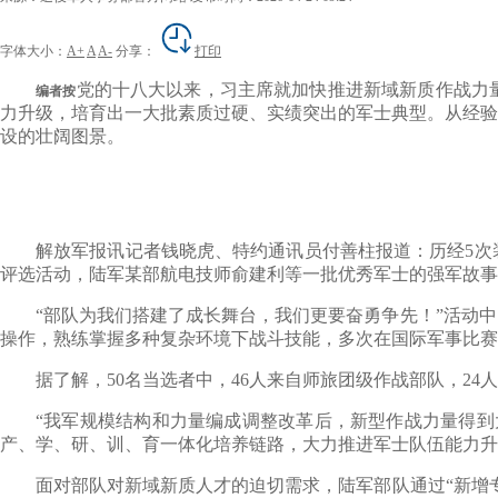
字体大小：
A+
A
A-
分享：
打印
党的十八大以来，习主席就加快推进新域新质作战力
编者按
力升级，培育出一大批素质过硬、实绩突出的军士典型。从经验
设的壮阔图景。
解放军报讯记者钱晓虎、特约通讯员付善柱报道：历经5次装
评选活动，陆军某部航电技师俞建利等一批优秀军士的强军故事
“部队为我们搭建了成长舞台，我们更要奋勇争先！”活动中
操作，熟练掌握多种复杂环境下战斗技能，多次在国际军事比赛
据了解，50名当选者中，46人来自师旅团级作战部队，24
“我军规模结构和力量编成调整改革后，新型作战力量得到大
产、学、研、训、育一体化培养链路，大力推进军士队伍能力升
面对部队对新域新质人才的迫切需求，陆军部队通过“新增专