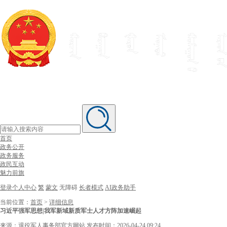
首页
政务公开
政务服务
政民互动
魅力前旗
登录个人中心
繁
蒙文
无障碍
长者模式
AI政务助手
当前位置：
首页
>
详细信息
习近平强军思想|我军新域新质军士人才方阵加速崛起
来源：退役军人事务部官方网站
发布时间：2026-04-24 09:24