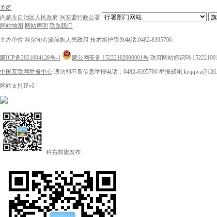
关闭
内蒙古自治区人民政府
兴安盟行政公署
网站地图
网站声明
联系我们
主办单位:科尔沁右翼前旗人民政府
技术维护联系电话:0482-8395706
蒙ICP备2021004128号-1
蒙公网安备 15222102000001号
政府网站标识码 15222100
中国互联网举报中心
违法和不良信息举报电话：0482-8395706
举报邮箱:kyqqwz@126.
网站支持IPv6
科右前旗发布