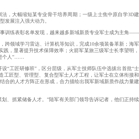
法，大幅缩短某专业骨干培养周期；一级上士焦中原自学3D建
转型发展注入强大动力。
事训练表彰名单发现，越来越多新域新质专业军士成为主角——
跨领域学习雷达、计算机等知识，完成10余项装备革新；海军
于实践，显著提升技术保障效率；火箭军某旅三级军士长李望明，
个人”……
“工匠研修班”，区分层级，从军士技师队伍中选拔出首批“士
打造工匠型、管理型、复合型军士人才工程，让军士在立体衔接和
结合的人才方阵正在形成，合力描绘出我军新域新质作战力量建
划、抓紧储备人才。”陆军有关部门领导告诉记者，他们正持续