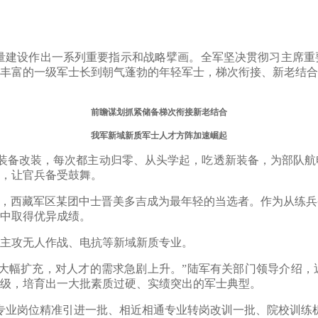
量建设作出一系列重要指示和战略擘画。全军坚决贯彻习主席重
丰富的一级军士长到朝气蓬勃的年轻军士，梯次衔接、新老结合
前瞻谋划抓紧储备梯次衔接新老结合
我军新域新质军士人才方阵加速崛起
备改装，每次都主动归零、从头学起，吃透新装备，为部队航
，让官兵备受鼓舞。
，西藏军区某团中士晋美多吉成为最年轻的当选者。作为从练兵
中取得优异成绩。
人主攻无人作战、电抗等新域新质专业。
幅扩充，对人才的需求急剧上升。”陆军有关部门领导介绍，
级，培育出一大批素质过硬、实绩突出的军士典型。
业岗位精准引进一批、相近相通专业转岗改训一批、院校训练机