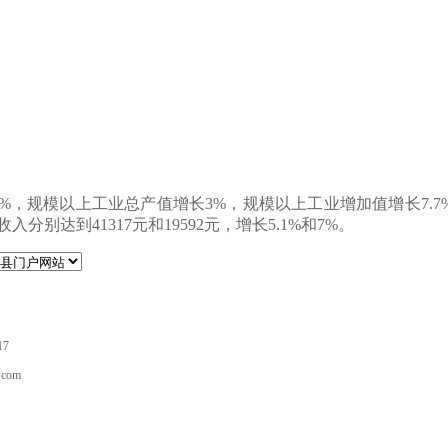
%，规模以上工业总产值增长
3
%，规模以上工业
增加值增长
7.
收入分别达到
41
317
元和
19
592
元，增长
5.
1
%和7%。
17
com