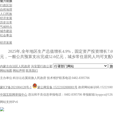
魅力前旗
行政区划
自然地理
人口民族
经济发展
历史沿革
气候特点
城市建设
社会事业
经济发展
2025年,
全年地区生产总值增长
4.9
%，固定资产投资增长
7.6
元，一般公共预算支出完成
52.6
亿元，城乡常住居民人均可支配
内蒙古自治区人民政府
兴安盟行政公署
网站地图
网站声明
联系我们
主办单位:科尔沁右翼前旗人民政府
技术维护联系电话:0482-8395706
蒙ICP备2021004128号-1
蒙公网安备 15222102000001号
政府网站标识码 15222100
中国互联网举报中心
违法和不良信息举报电话：0482-8395706
举报邮箱:kyqqwz@126.
网站支持IPv6