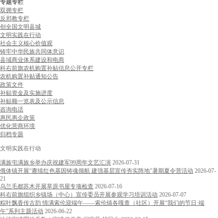
专题专栏
双拥专栏
反邪教专栏
创全国文明县城
文明实践在行动
社会主义核心价值观
铸牢中华民族共同体意识
县域商业体系建设和电商
科右前旗农机购置补贴信息公开专栏
农机购置补贴通知公告
政策文件
补贴资金及实施进度
补贴额一览表及公示信息
咨询电话
惠民惠企政策
优化营商环境
归档专题
文明实践在行动
满族屯满族乡举办庆祝建军99周年文艺汇演
2026-07-31
俄体镇开展“赓续红色基因铸魂领航 建强基层宣传夯实阵地”暑期夏令营活动
2026-07-
21
乌兰毛都苏木开展草原书屋专项检查
2026-07-16
科右前旗组织乡镇场（中心）宣传委员开展参观学习培训活动
2026-07-07
粽叶飘香传古韵 情满索伦迎端午——索伦镇各嘎查（社区）开展“我们的节日·端
午”系列主题活动
2026-06-22