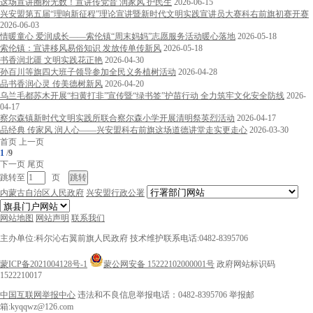
这场宣讲圈粉无数！宣讲传党音 润家风 护民生
2026-06-15
兴安盟第五届“理响新征程”理论宣讲暨新时代文明实践宣讲员大赛科右前旗初赛开赛
2026-06-03
情暖童心 爱润成长——索伦镇“周末妈妈”志愿服务活动暖心落地
2026-05-18
索伦镇：宣讲移风易俗知识 发放传单传新风
2026-05-18
书香润北疆 文明实践花正艳
2026-04-30
孙百川等旗四大班子领导参加全民义务植树活动
2026-04-28
品书香润心灵 传美德树新风
2026-04-20
乌兰毛都苏木开展“扫黄打非”宣传暨“绿书签”护苗行动 全力筑牢文化安全防线
2026-
04-17
察尔森镇新时代文明实践所联合察尔森小学开展清明祭英烈活动
2026-04-17
品经典 传家风 润人心——兴安盟科右前旗这场道德讲堂走实更走心
2026-03-30
首页
上一页
1
/
9
下一页
尾页
跳转至
页
内蒙古自治区人民政府
兴安盟行政公署
网站地图
网站声明
联系我们
主办单位:科尔沁右翼前旗人民政府
技术维护联系电话:0482-8395706
蒙ICP备2021004128号-1
蒙公网安备 15222102000001号
政府网站标识码
1522210017
中国互联网举报中心
违法和不良信息举报电话：0482-8395706
举报邮
箱:kyqqwz@126.com