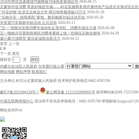
2026年商贸流通领域节能降碳与绿色发展倡议书
2026-06-15
京蒙协作促消费 草原好物进京城——科右前旗商务局开展特色产品进北京海淀区社区
“兴安好物”走进北京林业大学 两日销售额突破10万元
2026-05-29
“乐购兴安・助商惠民”家电、数码购新补贴活动开始
2026-05-20
兴安盟汽车购新补贴活动 正式启动
2026-05-13
“五一”假期兴安盟消费市场供给足需求旺，消费市场活力满
2026-05-08
五一嗨购兴安盟助商惠民消费券重磅上线！吃喝玩乐购全都有
2026-04-29
凝心聚力强商贸 激活县域商业新活力
2026-04-22
首页
上一页
1
/
9
下一页
尾页
跳转至
页
内蒙古自治区人民政府
兴安盟行政公署
网站地图
网站声明
联系我们
主办单位:科尔沁右翼前旗人民政府
技术维护联系电话:0482-8395706
蒙ICP备2021004128号-1
蒙公网安备 15222102000001号
政府网站标识码 15222100
中国互联网举报中心
违法和不良信息举报电话：0482-8395706
举报邮箱:kyqqwz@126.
网站支持IPv6