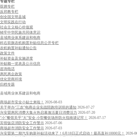
专题专栏
双拥专栏
反邪教专栏
创全国文明县城
文明实践在行动
社会主义核心价值观
铸牢中华民族共同体意识
县域商业体系建设和电商
科右前旗农机购置补贴信息公开专栏
农机购置补贴通知公告
政策文件
补贴资金及实施进度
补贴额一览表及公示信息
咨询电话
惠民惠企政策
优化营商环境
归档专题
县域商业体系建设和电商
商场超市安全小贴士来啦！
2026-08-03
关于举办“三农”电商企业实战陪跑培训班的通知
2026-07-27
兴安盟惠民消费大集火热启幕激活夏日消费活力
2026-07-20
“小”餐馆关乎“大”安全 小型餐饮场所防火指南请记牢！
2026-07-17
宾馆饭店消防安全工作警示
2026-07-06
商场超市消防安全工作警示
2026-07-03
兴安盟第二期汽车购新补贴活动来了！6月18日正式启动！最高直补10000元！
2026-0