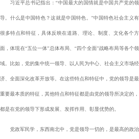
习近平总书记指出：“中国最大的国情就是中国共产党的领
导。什么是中国特色？这就是中国特色。”中国特色社会主义有
很多特点和特征，具体反映在道路、理论、制度、文化各个方
面，体现在“五位一体”总体布局、“四个全面”战略布局等各个领
域。比如，党的集中统一领导、以人民为中心、社会主义市场经
济、全面深化改革开放等。在这些特点和特征中，党的领导是最
重要最本质的特征，其他特点和特征都是由党的领导所决定的，
都是在党的领导下形成发展、发挥作用、彰显优势的。
党政军民学，东西南北中，党是领导一切的，是最高的政治