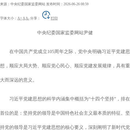
来源：中央纪委国家监委网站
发布时间：2026-06-26 08:59
字体大小：
A+
A
A-
分享：
打印
中央纪委国家监委网站尹健
在中国共产党成立105周年之际，党中央明确习近平党建思
想，顺应大局大势、顺应党心民心、顺应党建发展规律，具有重
大而深远的意义。
习近平党建思想的科学内涵集中概括为“十四个坚持”，排在
首位的是：坚持党的领导是中国特色社会主义最本质的特征。坚
持党的领导是习近平党建思想的核心要义，深刻阐明了新时代党