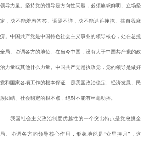
领导力量。坚持党的领导是方向性问题，必须旗帜鲜明、立场坚
定，决不能羞羞答答、语焉不详，决不能遮遮掩掩、搞自我麻
痹。中国共产党是中国特色社会主义事业的领导核心，处在总揽
全局、协调各方的地位。在当今中国，没有大于中国共产党的政
治力量或其他什么力量。中国共产党是执政党，党的领导是做好
党和国家各项工作的根本保证，是我国政治稳定、经济发展、民
族团结、社会稳定的根本点，绝对不能有丝毫动摇。
我国社会主义政治制度优越性的一个突出特点是党总揽全
局、协调各方的领导核心作用，形象地说是“众星捧月”，这