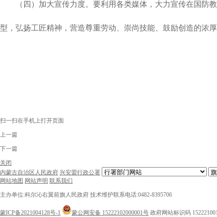
（四）加大宣传力度。要利用各类媒体，大力宣传在国防教育
型，弘扬工匠精神，营造尊重劳动、崇尚技能、鼓励创造的浓厚
扫一扫在手机上打开页面
上一篇
下一篇
关闭
内蒙古自治区人民政府
兴安盟行政公署
网站地图
网站声明
联系我们
主办单位:科尔沁右翼前旗人民政府
技术维护联系电话:0482-8395706
蒙ICP备2021004128号-1
蒙公网安备 15222102000001号
政府网站标识码 15222100