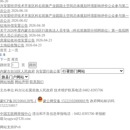
06-20
兴安盟经济技术开发区科右前旗产业园国土空间总体规划环境影响评价公众参与第二
次公示
2026-06-16
兴安盟经济技术开发区科右前旗产业园国土空间总体规划环境影响评价公众参与第一
次公示
2026-06-02
征地补偿安置公告
2026-04-30
关于2026年度内蒙古自治区行政执法人员专场（科右前旗部分招聘岗位）第一批拟聘
用人员公示的公告
2026-04-29
房屋征收补偿安置公告
2026-04-23
土地征收预公告
2026-04-23
首页
上一页
1
/
8
下一页
尾页
跳转至
页
内蒙古自治区人民政府
兴安盟行政公署
网站地图
网站声明
联系我们
主办单位:科尔沁右翼前旗人民政府
技术维护联系电话:0482-8395706
蒙ICP备2021004128号-1
蒙公网安备 15222102000001号
政府网站标识码
1522210017
中国互联网举报中心
违法和不良信息举报电话：0482-8395706
举报邮
箱:kyqqwz@126.com
网站支持IPv6