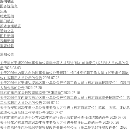
要闻动态
国务院信息
头条
时政要闻
部门动态
苏木乡镇动态
通知公告
图片新闻
视频新闻
重要转载
通知公告
关于对兴安盟2026年事业单位春季专项人才引进(科右前旗岗位)拟引进人员名单的公
示
2026-08-03
关于2026年内蒙古自治区事业单位公开招聘“1+N”补充招聘工作人员（兴安盟招聘岗
位）拟聘用人员公示的公告
2026-07-28
关于2026年兴安盟边境地区事业单位公开招聘工作人员（科右前旗招聘岗位）拟聘用
人员公示的公告
2026-07-20
科右前旗档案局包容审慎监管“三张清单”
2026-07-16
关于2026年度内蒙古自治区事业单位公开招聘工作人员（科右前旗部分招聘岗位）第
二批拟聘用人员公示的公告
2026-07-15
关于兴安盟2026年事业单位春季专项人才引进（科右前旗岗位）笔试、面试、评估总
成绩公示及后续工作安排公告
2026-07-07
科右前旗档案局关于公布2026年档案行政执法监督检查抽取结果的通告
2026-07-06
关于科尔沁右翼前旗2026年春季专项人才引进开展评估工作的公告
2026-06-26
关于自治区生态环境保护督察整改任务销号的公示（第二轮第14项整改任务）
2026-