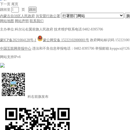
下一页
尾页
跳转至
页
内蒙古自治区人民政府
兴安盟行政公署
网站地图
网站声明
联系我们
主办单位:科尔沁右翼前旗人民政府
技术维护联系电话:0482-8395706
蒙ICP备2021004128号-1
蒙公网安备 15222102000001号
政府网站标识码 15222100
中国互联网举报中心
违法和不良信息举报电话：0482-8395706
举报邮箱:kyqqwz@126.
网站支持IPv6
科右前旗发布