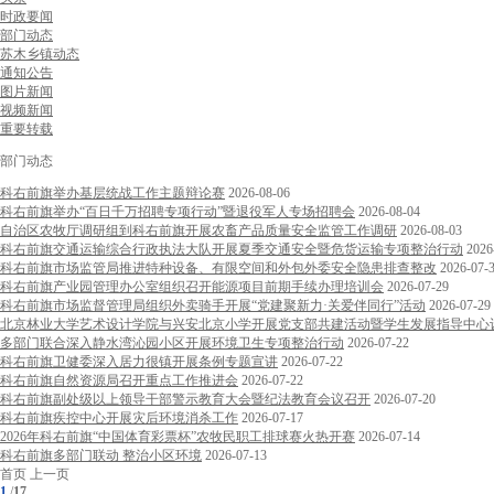
时政要闻
部门动态
苏木乡镇动态
通知公告
图片新闻
视频新闻
重要转载
部门动态
科右前旗举办基层统战工作主题辩论赛
2026-08-06
科右前旗举办“百日千万招聘专项行动”暨退役军人专场招聘会
2026-08-04
自治区农牧厅调研组到科右前旗开展农畜产品质量安全监管工作调研
2026-08-03
科右前旗交通运输综合行政执法大队开展夏季交通安全暨危货运输专项整治行动
2026
科右前旗市场监管局推进特种设备、有限空间和外包外委安全隐患排查整改
2026-07-
科右前旗产业园管理办公室组织召开能源项目前期手续办理培训会
2026-07-29
科右前旗市场监督管理局组织外卖骑手开展“党建聚新力·关爱伴同行”活动
2026-07-29
北京林业大学艺术设计学院与兴安北京小学开展党支部共建活动暨学生发展指导中心
多部门联合深入静水湾沁园小区开展环境卫生专项整治行动
2026-07-22
科右前旗卫健委深入居力很镇开展条例专题宣讲
2026-07-22
科右前旗自然资源局召开重点工作推进会
2026-07-22
科右前旗副处级以上领导干部警示教育大会暨纪法教育会议召开
2026-07-20
科右前旗疾控中心开展灾后环境消杀工作
2026-07-17
2026年科右前旗“中国体育彩票杯”农牧民职工排球赛火热开赛
2026-07-14
科右前旗多部门联动 整治小区环境
2026-07-13
首页
上一页
1
/
17