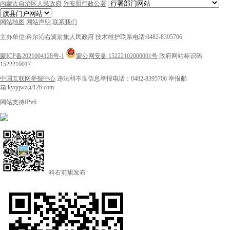
内蒙古自治区人民政府
兴安盟行政公署
网站地图
网站声明
联系我们
主办单位:科尔沁右翼前旗人民政府
技术维护联系电话:0482-8395706
蒙ICP备2021004128号-1
蒙公网安备 15222102000001号
政府网站标识码
1522210017
中国互联网举报中心
违法和不良信息举报电话：0482-8395706
举报邮
箱:kyqqwz@126.com
网站支持IPv6
科右前旗发布