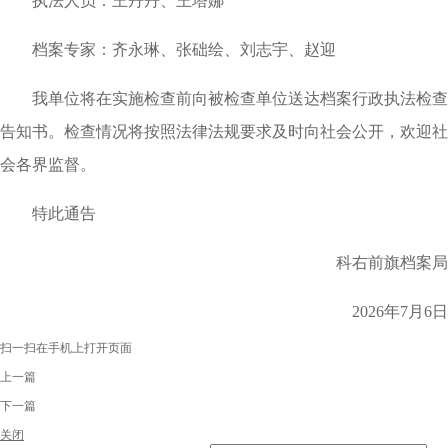
执法人员：王丹丹、王塔娜
档案专家：齐永琳、张础绘、刘志宇、赵迎
我单位将在实施检查前向被检查单位送达档案行政执法检查
告知书。检查情况将按照法律法规要求及时向社会公开，欢迎社
会各界监督。
特此通告
科右前旗档案局
2026
年
7
月
6
日
扫一扫在手机上打开页面
上一篇
下一篇
关闭