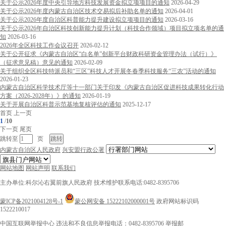
关于公示2026年度中央引导地方科技发展资金拟立项项目的通知
2026-04-29
关于公示2026年度内蒙古自治区技术交易拟后补助名单的通知
2026-04-01
关于公示2026年度自治区科普能力提升建设拟立项项目的通知
2026-03-16
关于公示2026年自治区科技创新能力提升计划（科技合作领域）项目拟立项名单的通
知
2026-03-16
2026年全区科技工作会议召开
2026-02-12
关于公开征求《内蒙古自治区“白名单”创新平台财政科研资金管理办法（试行）》
（征求意见稿）意见的通知
2026-02-09
关于组织全区科技特派员和“三区”科技人才开展冬春季科技服务“三农”活动的通知
2026-01-23
内蒙古自治区科学技术厅等十一部门关于印发《内蒙古自治区促进科技成果转化行动
方案（2026-2028年）》的通知
2026-01-19
关于开展自治区科普示范基地复核评估的通知
2025-12-17
首页
上一页
1
/
10
下一页
尾页
跳转至
页
内蒙古自治区人民政府
兴安盟行政公署
网站地图
网站声明
联系我们
主办单位:科尔沁右翼前旗人民政府
技术维护联系电话:0482-8395706
蒙ICP备2021004128号-1
蒙公网安备 15222102000001号
政府网站标识码
1522210017
中国互联网举报中心
违法和不良信息举报电话：0482-8395706
举报邮