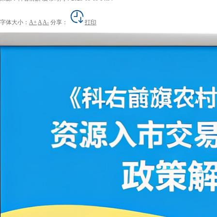
字体大小：
A+
A
A-
分享：
打印