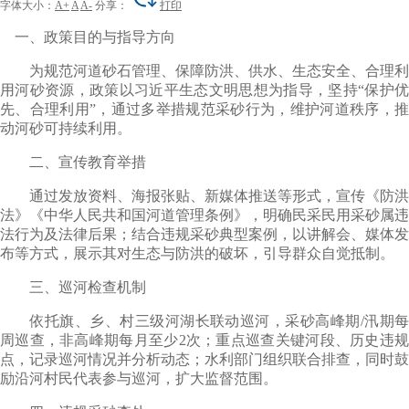
字体大小：
A+
A
A-
分享：
打印
一、政策目的与指导方向
为规范河道砂石管理、保障防洪、供水、生态安全、合理利
用河砂资源，政策以习近平生态文明思想为指导，坚持“保护优
先、合理利用”，通过多举措规范采砂行为，维护河道秩序，推
动河砂可持续利用。
二、宣传教育举措
通过发放资料、海报张贴、新媒体推送等形式，宣传《防洪
法》《中华人民共和国河道管理条例》，明确民采民用采砂属违
法行为及法律后果；结合违规采砂典型案例，以讲解会、媒体发
布等方式，展示其对生态与防洪的破坏，引导群众自觉抵制。
三、巡河检查机制
依托旗、乡、村三级河湖长联动巡河，采砂高峰期/汛期每
周巡查，非高峰期每月至少2次；重点巡查关键河段、历史违规
点，记录巡河情况并分析动态；水利部门组织联合排查，同时鼓
励沿河村民代表参与巡河，扩大监督范围。