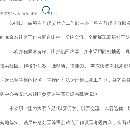
字体大小：
A+
A
A-
分享：
打印
6
月
9
日，由科右前旗委社会工作部主办、科右前旗党群服务
的
30
余名社区工作者同台比拼、切磋交流，全面展现基层社工队
比赛赛程紧凑有序、比拼氛围浓厚。赛事采用随机抽题、现
推动社区工作者补短板、强弱项、提能力。
“本次比赛对我来
这次比赛学到的经验、掌握的方法运用到日常工作中，补齐自身
务中心兴安北京社区参赛选手高安妮感慨地说道。
本次职业能力大赛立足
“以赛促学、以赛交流、以赛选优、
落地落实、基层应急处置等重点难点工作设置考题内容，全面贴