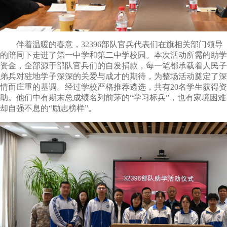
伴着温暖的春意，
32396
部队官兵代表们在旗相关部门领导
的陪同下走进了第一中学和第二中学校园。本次活动所需的助学
资金，全部源于部队官兵们的自发捐款，每一笔都承载着人民子
弟兵对驻地学子深深的关爱与成才的期待，为整场活动奠定了深
情而庄重的基调。经过学校严格推荐遴选，共有20名学生获得资
助。他们中有期末总成绩名列前茅的“学习标兵”，也有家境困难
却自强不息的“励志榜样”。