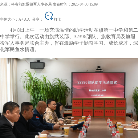
来源：科右前旗退役军人事务局
发布时间：2026-04-08 15:09
字体大小：
A+
A
A-
分享：
打印
4月8日
上午
，一场充满温情的助学活动在旗第一中学和第二
中学举行。此次活动由旗
武装部、32396
部队
、
旗教育局及
旗
退
役军人事务局联合主办，旨在激励学子勤奋学习、成长成才，深
化军民鱼水情谊。