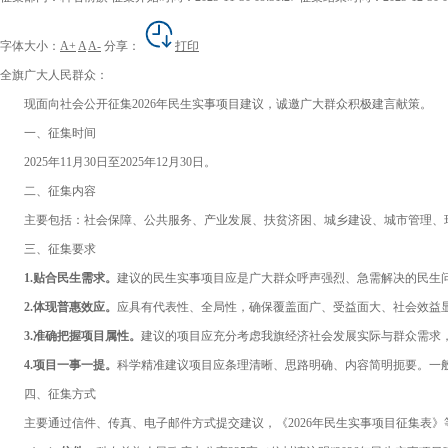
字体大小：
A+
A
A-
分享：
打印
全旗广大人民群众：
现面向社会公开征集
202
6
年民生实事项目建议，诚邀广大群众积极建言献策。
一、征集时间
20
25
年
11
月
30
日至
2025年12
月
30
日。
二、征集内容
主要包括：
社会保障、公共服务、产业发展、扶贫济困、城乡建设、城市管理、
三、征集
要求
1.
贴合民生需求。
建议的民生实事项目应是广大群众呼声强烈、急需解决的民生
2.
体现普惠效应。
应具有代表性、全局性，确保覆盖面广、受益面大、社会效益
3.
准确把握项目属性
。
建议的项目应充分考虑我旗经济社会发展实际与群众需求
4.
项目一事一提。
科学精准建
议项目应条理清晰、思路明确、内容简明扼要。一
四、征集方式
主要通过信件、传真、电子邮件方式提交建议，《
202
6
年民生实事项目征集表》