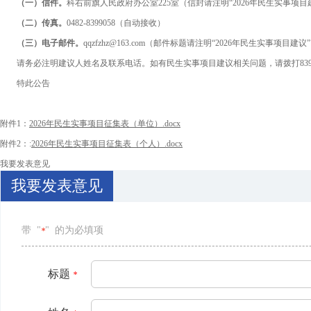
（一）信件
。
科右前旗人民政府办公室
225
室（信封请注明
“202
6
年民生实事项目
（二）传真
。
0482-8399058（自动接收）
（三）电子邮件
。
qqzfzhz@163.com（邮件标题请注明“202
6
年民生实事项目建议
请务必注明建议人姓名及联系电话。如有民生实事项目建议相关问题，请拨打
83
特此公告
附件1：
2026年民生实事项目征集表（单位）.docx
附件2：:
2026年民生实事项目征集表（个人）.docx
我要发表意见
我要发表意见
带 "
" 的为必填项
*
标题
*