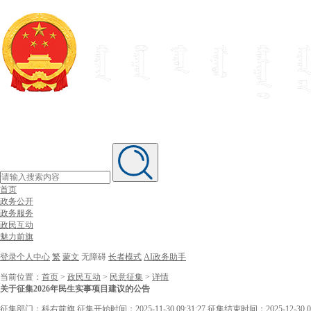
首页
政务公开
政务服务
政民互动
魅力前旗
登录个人中心
繁
蒙文
无障碍
长者模式
AI政务助手
当前位置：
首页
>
政民互动
>
民意征集
>
详情
关于征集2026年民生实事项目建议的公告
征集部门：科右前旗
征集开始时间：2025-11-30 09:31:27
征集结束时间：2025-12-30 09