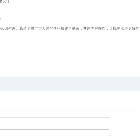
建议
”）
”）
99
058
咨询。恳请全旗广大人民群众积极建言献策，共建美好前旗，让民生实事更好地