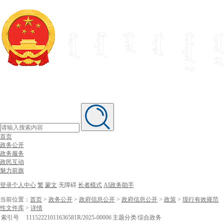
首页
政务公开
政务服务
政民互动
魅力前旗
登录个人中心
繁
蒙文
无障碍
长者模式
AI政务助手
当前位置：
首页
>
政务公开
>
政府信息公开
>
政府信息公开
>
政策
>
现行有效规范
性文件库
>
详情
索引号
11152221011636581R/2025-00006
主题分类
综合政务