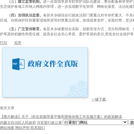
（
三
）
建立监管机制。
进一步加强草原专职管护员队伍建设，整合配备林草管护
生态保护各项工作纳入网格内管理，进一步实现数字化管理、网格化落责、法治化规
（
四
）
加强执法监督。
各苏木乡镇综合行政执法部门要重点对羊存栏量大、不具
区域、自然保护区和重要湿地草原等封禁重点区域，加强巡查管护，全面封禁，坚决
（五）广泛宣传教育。
各苏木乡镇要结合实际，创新宣传方式，充分利用标语、
护草原的积极性和责任感，提高全社会关心草原、爱护草原的意识,营造全社会保护
打印
关闭
一键下载
相关文章
【图片解读】关于《科右前旗草畜平衡和禁牧休牧工作实施方案》的政策解读
内蒙古自治区人民政府
兴安盟行政公署
网站地图
网站声明
联系我们