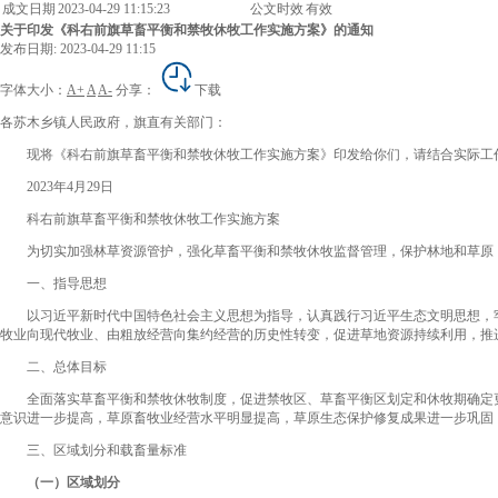
成文日期
2023-04-29 11:15:23
公文时效
有效
关于印发《科右前旗草畜平衡和禁牧休牧工作实施方案》的通知
发布日期: 2023-04-29 11:15
字体大小：
A+
A
A-
分享：
下载
各苏木乡镇人民政府，旗直有关部门：
现将《科右前旗草畜平衡和禁牧休牧工作实施方案》印发给你们，请结合实际工
2023年4月29日
科右前旗草畜平衡和禁牧休牧工作实施方案
为切实加强林草资源管护，强化草畜平衡和禁牧休牧监督管理，保护林地和草原，
一、指导思想
以习近平新时代中国特色社会主义思想为指导，认真践行习近平生态文明思想，牢
牧业向现代牧业、由粗放经营向集约经营的历史性转变，促进草地资源持续利用，推
二、总体目标
全面落实草畜平衡和禁牧休牧制度，促进禁牧区、草畜平衡区划定和休牧期确定更
意识进一步提高，草原畜牧业经营水平明显提高，草原生态保护修复成果进一步巩固
三、区域划分和载畜量标准
（一）区域划分