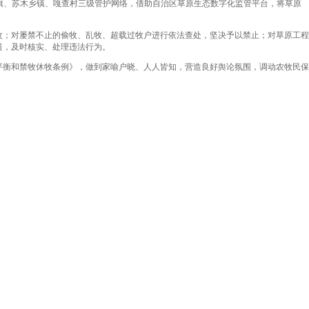
全旗、苏木乡镇、嘎查村三级管护网络，借助自治区草原生态数字化监管平台，将草原
改；对屡禁不止的偷牧、乱牧、超载过牧户进行依法查处，坚决予以禁止；对草原工程
道，及时核实、处理违法行为。
平衡和禁牧休牧条例》，做到家喻户晓、人人皆知，营造良好舆论氛围，调动农牧民保