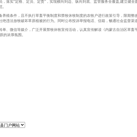
员，落实“定格、定员、定责”，实现横向到边、纵向到底、监管服务全覆盖,建立健
范。
备养殖条件，且不执行草畜平衡制度和禁牧休牧制度的农牧户进行政策引导，限期整
杜绝违法放牧破坏草原植被的行为。同时公布投诉举报电话、信箱，畅通社会监督渠
传单、微信等媒介，广泛开展禁牧休牧宣传活动，认真宣传解读《内蒙古自治区草畜
草原的浓厚氛围。