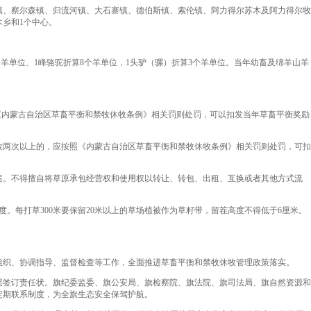
镇、察尔森镇、归流河镇、大石寨镇、德伯斯镇、索伦镇、阿力得尔苏木及阿力得尔牧
木乡和1个中心。
羊单位、1峰骆驼折算8个羊单位，1头驴（骡）折算3个羊单位。当年幼畜及绵羊山羊
《内蒙古自治区草畜平衡和禁牧休牧条例》相关罚则处罚，可以扣发当年草畜平衡奖励
牧两次以上的，应按照《内蒙古自治区草畜平衡和禁牧休牧条例》相关罚则处罚，可扣
案。不得擅自将草原承包经营权和使用权以转让、转包、出租、互换或者其他方式流
制度。每打草300米要保留20米以上的草场植被作为草籽带，留茬高度不得低于6厘米。
组织、协调指导、监督检查等工作，全面推进草畜平衡和禁牧休牧管理政策落实。
层签订责任状。旗纪委监委、旗公安局、旗检察院、旗法院、旗司法局、旗自然资源和
定期联系制度，为全旗生态安全保驾护航。