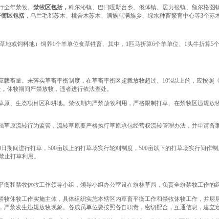
行全年禁牧。
禁牧区包括
，
科尔沁镇、巴日嘎斯台乡、俄体镇、居力很镇、额尔格图
平衡区包括
，乌兰毛都苏木、桃合木苏木、满族屯满族乡、绿水种畜繁育中心等3个苏
地或饲料地）饲养1个羊单位食草牲畜。其中，1匹马折算6个羊单位、1头牛折算5个
应载畜量。未落实草畜平衡制度，在草畜平衡区超载放牧超过、10%以上的，应按照
6天，休牧期间严禁放牧，违者进行依法查处。
草原、生态项目区和耕地。禁牧期内严禁放牧利用，严格限制打草。在禁牧区违规放
强草原流转行为监管，流转草原要严格执行草原承包经营权流转管理办法，并申请备
10日期间进行打草，500亩以上的打草场实行轮刈制度，500亩以下的打草场实行间作
场禁止打草利用。
平衡和禁牧休牧工作领导小组，领导小组办公室设在旗林草局，负责全旗禁牧工作的
禁牧休牧工作实施主体，具体组织实施本辖区内草畜平衡工作和禁牧休牧工作，并层
，严禁发生违规放牧现象。各成员单位要按照各自职责，密切配合，互通信息，建立