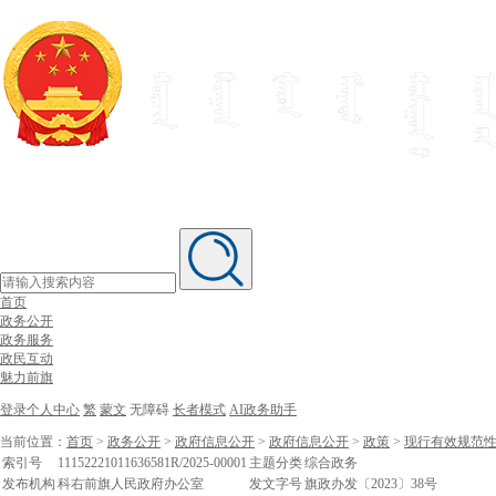
首页
政务公开
政务服务
政民互动
魅力前旗
登录个人中心
繁
蒙文
无障碍
长者模式
AI政务助手
当前位置：
首页
>
政务公开
>
政府信息公开
>
政府信息公开
>
政策
>
现行有效规范
索引号
11152221011636581R/2025-00001
主题分类
综合政务
发布机构
科右前旗人民政府办公室
发文字号
旗政办发〔2023〕38号