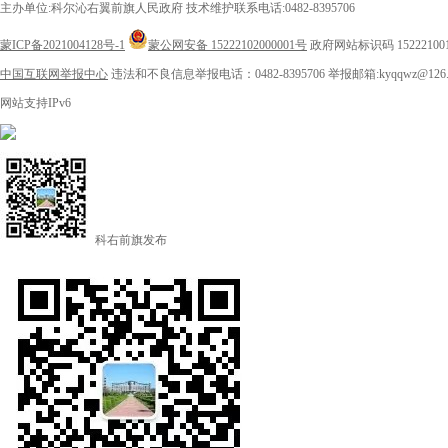
主办单位:科尔沁右翼前旗人民政府
技术维护联系电话:0482-8395706
蒙ICP备2021004128号-1
蒙公网安备 15222102000001号
政府网站标识码 15222100
中国互联网举报中心
违法和不良信息举报电话：0482-8395706
举报邮箱:kyqqwz@126.
网站支持IPv6
科右前旗发布