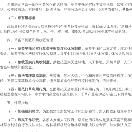
全旗划定草畜平衡区和禁牧区两大区域，草畜平衡区实行季节性休牧，禁牧区实
场、公主陵牧场、索伦牧场、跃进马场、呼和马场等11个乡镇、5国营农牧场。
草畜
（二）载畜量标准
载畜量标准为每9亩天然草原饲养1个羊单位食草牲畜，每1.5亩人工草地（退耕还草
幼畜以0.6个同类成年牲畜，马、牛、驴、骡、骆驼幼畜以0.3个同类成年牲畜折算。
四、草畜平衡区和禁牧区管理
（一）草畜平衡区实行草畜平衡制度和休牧制度。
草畜平衡区以草定畜，核定适
资金。草畜平衡区严格实行休牧制度，每年4月21日至6月5日为休牧期，休牧天数4
（二）禁牧区实行禁牧制度。
禁牧范围为天然林地、人工林地、天然草原、人工
发当年禁牧补贴资金。
（三）依法管理草原流转。
规范旗、苏木乡镇，中心和嘎查村三级流转程序，加
转，不得买卖草原承包经营权，违反草原承包经营权流转规定的，依法查处。
（
四）规范打草利用行为。
全面规范天然草原打草利用行为，于8月20日至10月
植被盖度在40%以下、草群平均高度在15厘米以下、干草产量在30公斤/亩以下的草
五、保障措施
（一）加强组织领导。
为加强对全旗禁牧工作的组织领导，旗人民政府成立草畜
（二）压实工作职责。
各苏木乡镇人民政府、草原使用权单位是落实草畜平衡和
林草水利综合行政执法大队、各林场积极配合旗林草局形成联合专班，加大执法力度