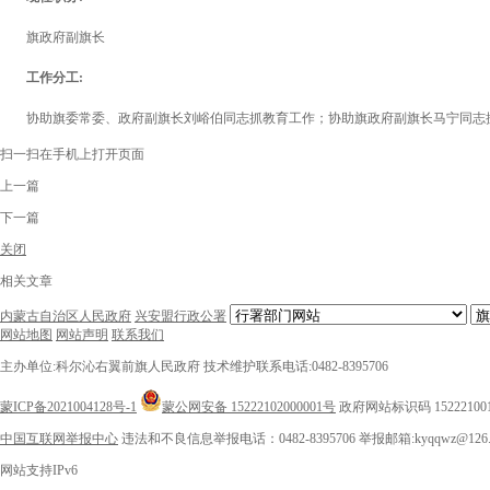
旗政府副旗长
工作分工:
协助旗委常委、政府副旗长刘峪伯同志抓教育工作；协助旗政府副旗长马宁同志
扫一扫在手机上打开页面
上一篇
下一篇
关闭
相关文章
内蒙古自治区人民政府
兴安盟行政公署
网站地图
网站声明
联系我们
主办单位:科尔沁右翼前旗人民政府
技术维护联系电话:0482-8395706
蒙ICP备2021004128号-1
蒙公网安备 15222102000001号
政府网站标识码 15222100
中国互联网举报中心
违法和不良信息举报电话：0482-8395706
举报邮箱:kyqqwz@126.
网站支持IPv6