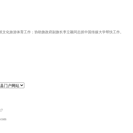
抓文化旅游体育工作；协助旗政府副旗长李立颖同志抓中国传媒大学帮扶工作。
17
com