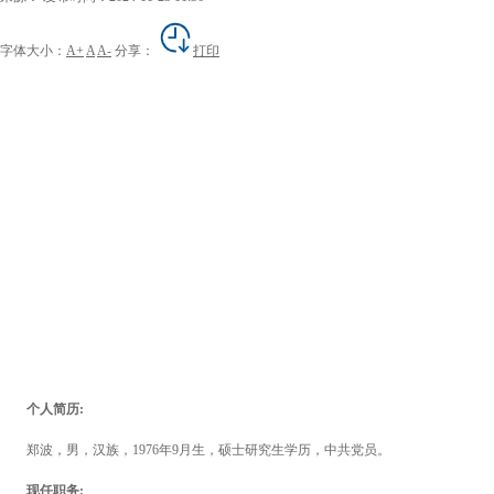
字体大小：
A+
A
A-
分享：
打印
个人简历:
郑波，男，汉族，1976年
9月生，硕士研究生学历，中共党员。
现任职务: