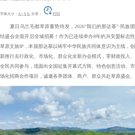
字体大小：
A+
A
A-
分享：
打印
夏日乌兰毛都草原蓄势待发，
2026
“我们的那达慕”·民族
结盛会全面开启全城招募！作为已连续举办
8
年的兴安盟标志
草原文旅
IP，本届那达慕以铸牢中华民族共同体意识为主线，
新推行去行政化、市场化、群众化全新办会模式，零财政投入、
全民共同参与，现面向全国征集开幕式方阵、特色创意活动、市
场化招商合作项目，诚邀各界团体、商户、群众共赴草原盛会。