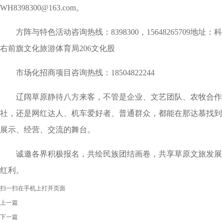
WH8398300@163.com
。
方阵与特色活动咨询热线：
8398300
，
15648265709
地址：科
右前旗文化旅游体育局
206
文化股
市场化招商项目咨询热线：
18504822244
辽阔草原静待八方来客，不管是企业、文艺团队、农牧合作
社，还是网红达人、机车爱好者、普通群众，都能在那达慕找到
展示、经营、交流的舞台。
诚邀各界积极报名，共绘民族团结画卷，共享草原文旅发展
红利。
扫一扫在手机上打开页面
上一篇
下一篇