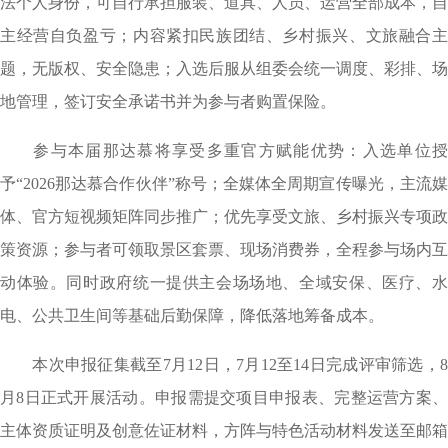
法个人身份，可自行承担服装、道具、人员、运营全部成本，自
主经营自负盈亏；内容紧扣民族团结、乡村振兴、文旅融合主
题，无版权、安全隐患；入选后服从组委会统一调度、彩排、场
地管理，签订安全承诺书并为参与者购置保险。
参与本届那达慕将享受多重官方赋能优势：入选单位授
予
“
2026
那达慕合作伙伴”称号；全媒体全周期宣传曝光，主流
体、官方短视频矩阵同步推广；优先享受文旅、乡村振兴专项政
策资源；参与者可领取景区套票、现场消费券，全程参与场内互
动体验。同时政府统一提供主会场场地、全域安保、医疗、水
电、公共卫生间等基础后勤保障，降低落地筹备成本。
本次申报征集截至7
月
12
日，
7
月
12
至
14
日完成评审筛选，
月
8
日正式开展活动。申报需提交项目申报表、完整运营方案
主体资质证明及创意佐证材料，方阵与特色活动材料发送至邮箱