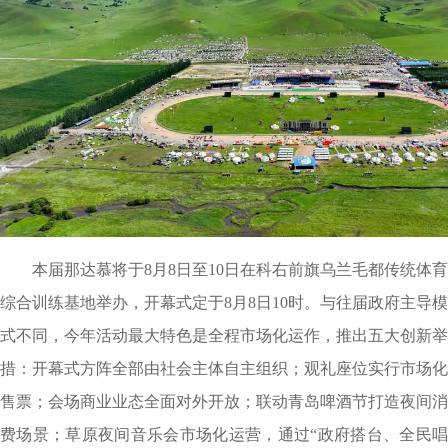
本届那达慕将于
8
月
8
日至
10
日在科右前旗乌兰毛都传统体育
综合训练基地举办，开幕式定于
8
月
8
日
10时。与往届政府主导模
式不同，今年活动最大特色是全程市场化运作，推出五大创新举
措：开幕式方阵全部由社会主体自主组织；观礼座位实行市场化
售票；会场商业业态全面对外开放；联动青岛啤酒节打造夜间消
费场景；草原夜间音乐会市场化运营，通过“政府搭台、全民唱