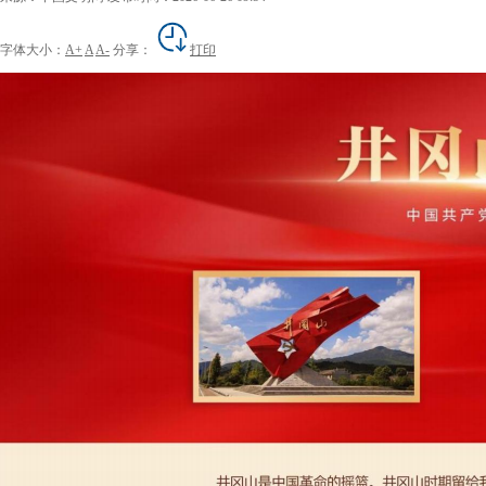
字体大小：
A+
A
A-
分享：
打印