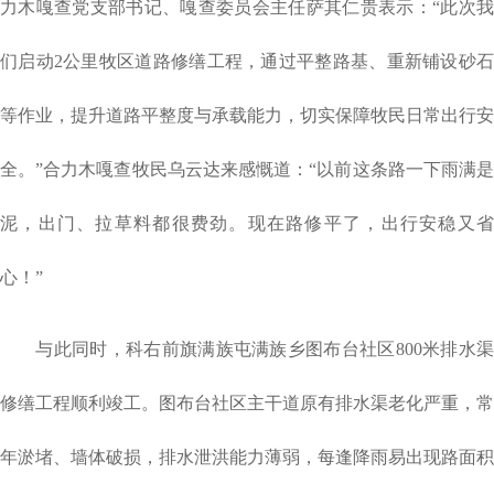
力木嘎查党支部书记、嘎查委员会主任萨其仁贵表示：“此次我
们启动
2
公里牧区道路修缮工程，通过平整路基、重新铺设砂
等作业，提升道路平整度与承载能力，切实保障牧民日常出行安
全。”合力木嘎查牧民乌云达来感慨道：“以前这条路一下雨满是
泥，出门、拉草料都很费劲。现在路修平了，出行安稳又省
心！”
与此同时，科右前旗满族屯满族乡图布台社区
800
米排水
修缮工程顺利竣工。图布台社区主干道原有排水渠老化严重，常
年淤堵、墙体破损，排水泄洪能力薄弱，每逢降雨易出现路面积