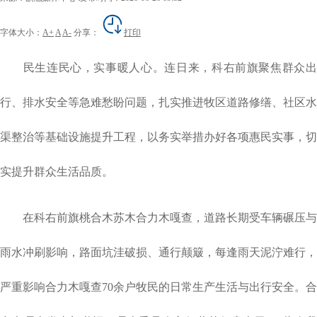
字体大小：
A+
A
A-
分享：
打印
民生连民心，实事暖人心。连日来，科右前旗聚焦群众出
行、排水安全等急难愁盼问题，扎实推进牧区道路修缮、社区水
渠整治等基础设施提升工程，以务实举措办好各项惠民实事，切
实提升群众生活品质。
在科右前旗桃合木苏木合力木嘎查，道路长期受车辆碾压与
雨水冲刷影响，路面坑洼破损、通行颠簸，每逢雨天泥泞难行，
严重影响合力木嘎查
70
余户牧民的日常生产生活与出行安全。合