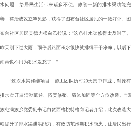
水问题，给居民生活带来诸多不便。修缮一新的排水渠功能完
善，整治成效立竿见影，获得了图布台社区居民的一致好评。图
布台社区居民吴德力根白乙拉说：“这条排水渠修得太及时了。
昨天刚下过大雨，雨停后路面积水很快就排得干干净净，以后下
雨再也不用为积水发愁了。”
“这次水渠修缮项目，施工团队历时
20
天集中作业，对原
排水渠开展清淤疏通、拓宽修整、墙体加固等全方位改造。”满
族屯满族乡党委副书记白贺西格桃特格向记者介绍，此次改造大
幅提升了排水渠泄洪能力，有效防范汛期积水隐患，让居民出行