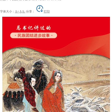
字体大小：
A+
A
A-
分享：
打印