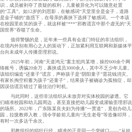
识，成员被剥夺了质疑的权利，儿童被异化为可以随意处置
的“工具”。如12岁的刘思影，在敏感词“天堂里全是金子，道路
是金子铺的”蛊惑下，在母亲的裹挟下选择了敏感词。一个本该
在校园里欢笑的孩子，就这样被“***”邪教谎言中那个虚无的“天
国世界”吞噬了生命。
值得警惕的是，近年来一些具有会道门特征的非法组织，
在境内外别有用心之人的策动下，正加紧利用互联网和新媒体平
台向未成年人传播歪理邪说。
2025年初，河南“天道鸿元”案主犯尚某增，操控600余个网
络账号，诱骗20余万，裹挟成员3000余人，其中不乏少年儿童。
该组织编造“还童子”谎言，声称孩子是“阴阳童子”需花钱消灾。
有家长掏空积蓄为孩子“还童子”，结果孩子被确诊为孤独症，却
因误信谎言错过了最佳治疗时机。
与此同时，这些非法组织从未放弃对实体校园的渗透。它
们瞄准校园和幼儿园周边，甚至直接把幼儿园变成灌输歪理邪说
的场所。2022年，广东陈某良夫妇为传播“一贯道”，竟创办幼儿
园，拉拢教师入教，强令学龄前儿童向“无生老母”等造像叩拜，
有时一次多达千余次。
邪教组织的猖狂行径，瞄准的正是同一个突破口——“从娃