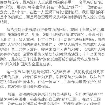
便荡然无存，最亲近的人反成最危险的杀手：一名母亲听信“献
祭”邪说，用铁钉将亲生骨肉钉在十字架上“赎罪”；一位妈妈认
定女儿是“小鬼”，在数十人围观下将其活活掐死。我们看到的不
是个体的疯狂，而是邪教歪理邪说从精神控制到行为失控的必然
结局。
法治是对邪教残暴罪行最有力的回应。我国《中华人民共和
国》第300条规定，组织、利用邪教破坏法律实施的，最高可判
无期徒刑，致人重伤、死亡可判死刑；两高司法解释明确，向未
成年人宣扬邪教的依法从重处罚；《中华人民共和国未成年人保
护法》禁止监护人放任、唆使未成年人参与邪教；《未成年人网
络保护条例》设置多重防火墙防范邪教网络渗透；今年全国两会
期间，最高法工作报告将“深化反颠覆反分裂反恐怖反邪教斗
争”列入维护国家安全重点任务。
这一系列法律法规与最高法的战略要求，共同构筑起以刑事
打击为后盾、以专门保护为支撑、以网络防护为延伸、以法治常
态为保障的严密体系。在这一体系下，儿童作为最需保护的群
体，其权利应得到最严格保障。
然而，法治的完善并未让邪教自动退却，它们仍悄悄在***
缝隙中暗中滋生，秘密搭建起自己的“精神王国”。在这个王国
里，邪教头目的话语成为“最高指示”，歪理邪说取代了科学常