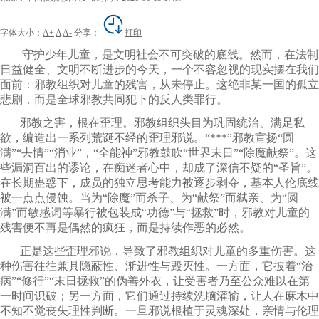
字体大小：
A+
A
A-
分享：
打印
守护少年儿童，是文明社会不可突破的底线。然而，在法制
日益健全、文明不断进步的今天，一个不容忽视的现实摆在我们
面前：邪教组织对儿童的残害，从未停止。这绝非某一国的孤立
悲剧，而是全球邪教共同犯下的反人类罪行。
邪教之害，根在歪理。邪教组织头目为巩固统治、满足私
欲，编造出一系列荒诞不经的歪理邪说。“***”邪教宣扬“圆
满”“去情”“消业”，“全能神”邪教鼓吹“世界末日”“除魔献祭”。这
些漏洞百出的谬论，在痴迷者心中，却成了深信不疑的“圣旨”。
在长期蛊惑下，成员的独立思考能力被逐步剥夺，基本人伦底线
被一点点侵蚀。当为“除魔”而杀子、为“献祭”而弑亲、为“圆
满”而敏感词等暴行被包装成“功德”与“拯救”时，邪教对儿童的
残害便不再是偶然的疯狂，而是持续作恶的必然。
正是这些歪理邪说，导致了邪教组织对儿童的多重伤害。这
种伤害往往兼具隐蔽性、渐进性与毁灭性。一方面，它披着“治
病”“修行”“末日拯救”的伪善外衣，让受害者乃至公众难以在第
一时间识破；另一方面，它们通过持续洗脑灌输，让人在麻木中
不知不觉丧失理性判断。一旦邪说根植于灵魂深处，亲情与伦理