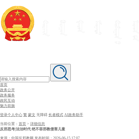
首页
政务公开
政务服务
政民互动
魅力前旗
登录个人中心
繁
蒙文
无障碍
长者模式
AI政务助手
当前位置：
首页
>
详细信息
反邪思考|法治时代 绝不容邪教侵害儿童
来源：中国反邪教网
发布时间：2026-06-15 17:07