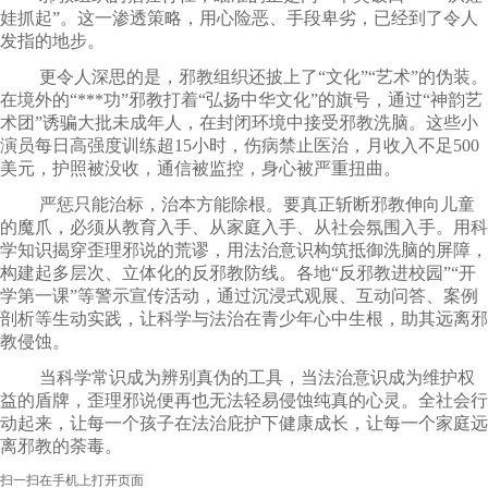
娃抓起”。这一渗透策略，用心险恶、手段卑劣，已经到了令人
发指的地步。
更令人深思的是，邪教组织还披上了“文化”“艺术”的伪装。
在境外的“***功”邪教打着“弘扬中华文化”的旗号，通过“神韵艺
术团”诱骗大批未成年人，在封闭环境中接受邪教洗脑。这些小
演员每日高强度训练超15小时，伤病禁止医治，月收入不足500
美元，护照被没收，通信被监控，身心被严重扭曲。
严惩只能治标，治本方能除根。要真正斩断邪教伸向儿童
的魔爪，必须从教育入手、从家庭入手、从社会氛围入手。用科
学知识揭穿歪理邪说的荒谬，用法治意识构筑抵御洗脑的屏障，
构建起多层次、立体化的反邪教防线。各地“反邪教进校园”“开
学第一课”等警示宣传活动，通过沉浸式观展、互动问答、案例
剖析等生动实践，让科学与法治在青少年心中生根，助其远离邪
教侵蚀。
当科学常识成为辨别真伪的工具，当法治意识成为维护权
益的盾牌，歪理邪说便再也无法轻易侵蚀纯真的心灵。全社会行
动起来，让每一个孩子在法治庇护下健康成长，让每一个家庭远
离邪教的荼毒。
扫一扫在手机上打开页面