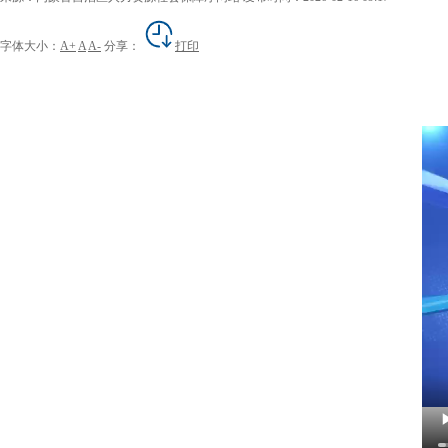
字体大小：
A+
A
A-
分享：
打印