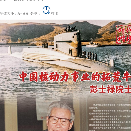
字体大小：
A+
A
A-
分享：
打印