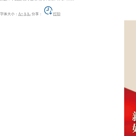
字体大小：
A+
A
A-
分享：
打印